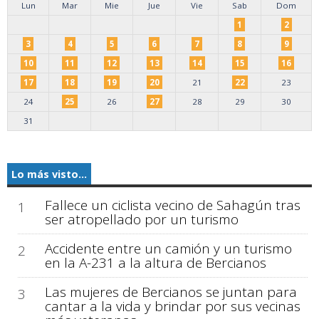
Lun
Mar
Mie
Jue
Vie
Sab
Dom
1
2
3
4
5
6
7
8
9
10
11
12
13
14
15
16
17
18
19
20
21
22
23
24
25
26
27
28
29
30
31
Lo más visto...
Fallece un ciclista vecino de Sahagún tras
1
ser atropellado por un turismo
Accidente entre un camión y un turismo
2
en la A-231 a la altura de Bercianos
Las mujeres de Bercianos se juntan para
3
cantar a la vida y brindar por sus vecinas