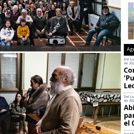
Ag
Del
Lu
de 20
Co
'Pu
Le
Del
Lu
de 20
Abi
pa
el
Del
Mi