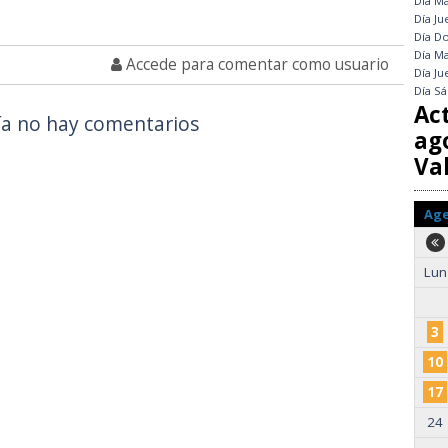
Día
Ma
Día
Ju
Día
Do
Día
Ma
Accede para comentar como usuario
Día
Ju
Día
Sá
Ac
a no hay comentarios
ag
Val
Ag
Lun
3
10
17
24