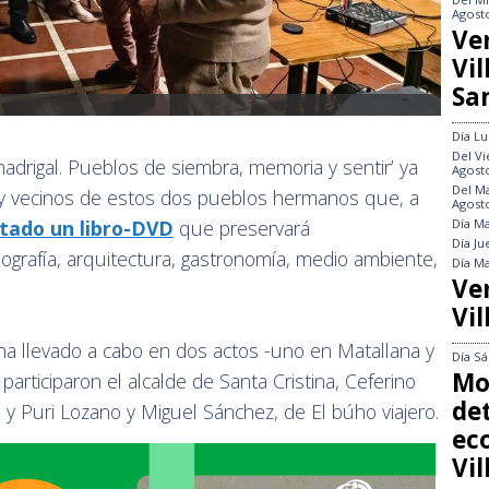
Agost
Ve
Vi
Sa
Día
Lu
Del
Vi
madrigal. Pueblos de siembra, memoria y sentir’ ya
Agost
Del
Ma
 y vecinos de estos dos pueblos hermanos que, a
Agost
Día
Ma
tado un libro-DVD
que preservará
Día
Ju
grafía, arquitectura, gastronomía, medio ambiente,
Día
Ma
Ve
Vil
ha llevado a cabo en dos actos -uno en Matallana y
Día
Sá
Mo
participaron el alcalde de Santa Cristina, Ceferino
det
ado y Puri Lozano y Miguel Sánchez, de El búho viajero.
ec
Vi