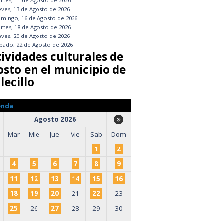
rtes, 11 de Agosto de 2026
eves, 13 de Agosto de 2026
mingo, 16 de Agosto de 2026
rtes, 18 de Agosto de 2026
eves, 20 de Agosto de 2026
bado, 22 de Agosto de 2026
tividades culturales de
osto en el municipio de
lecillo
enda
Agosto 2026
Mar
Mie
Jue
Vie
Sab
Dom
1
2
4
5
6
7
8
9
11
12
13
14
15
16
18
19
20
21
22
23
25
26
27
28
29
30