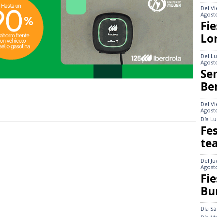
Del
Vi
Agost
Fie
Lo
Del
Lu
Agost
Se
Be
Del
Vi
Agost
Día
Lu
Fes
te
Del
Ju
Agost
Fie
Bu
Día
Sá