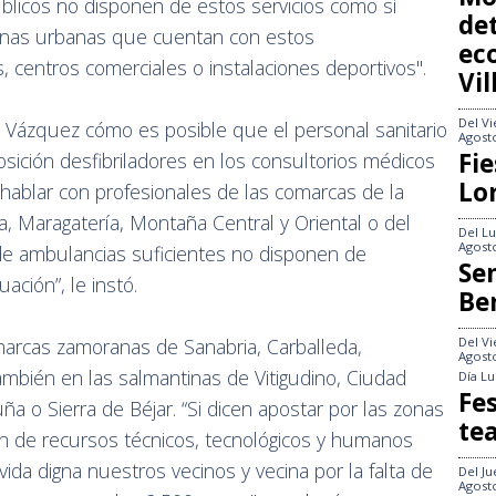
blicos no disponen de estos servicios como sí
det
onas urbanas que cuentan con estos
ec
centros comerciales o instalaciones deportivos".
Vi
Del
Vi
a Vázquez cómo es posible que el personal sanitario
Agost
Fie
osición desfibriladores en los consultorios médicos
Lo
 hablar con profesionales de las comarcas de la
, Maragatería, Montaña Central y Oriental o del
Del
Lu
Agost
 de ambulancias suficientes no disponen de
Se
ación”, le instó.
Be
Del
Vi
marcas zamoranas de Sanabria, Carballeda,
Agost
ambién en las salmantinas de Vitigudino, Ciudad
Día
Lu
Fes
ña o Sierra de Béjar. “Si dicen apostar por las zonas
te
en de recursos técnicos, tecnológicos y humanos
vida digna nuestros vecinos y vecina por la falta de
Del
Ju
Agost