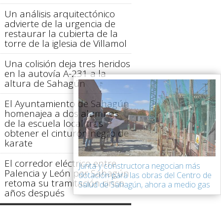
Un análisis arquitectónico
advierte de la urgencia de
restaurar la cubierta de la
torre de la iglesia de Villamol
Una colisión deja tres heridos
en la autovía A-231 a la
altura de Sahagún
El Ayuntamiento de Sahagún
homenajea a dos alumnos
de la escuela local tras
obtener el cinturón negro de
karate
El corredor eléctrico entre
Junta y constructora negocian más
Palencia y León por Sahagún
dotación para las obras del Centro de
retoma su tramitación cinco
Salud de Sahagún, ahora a medio gas
años después