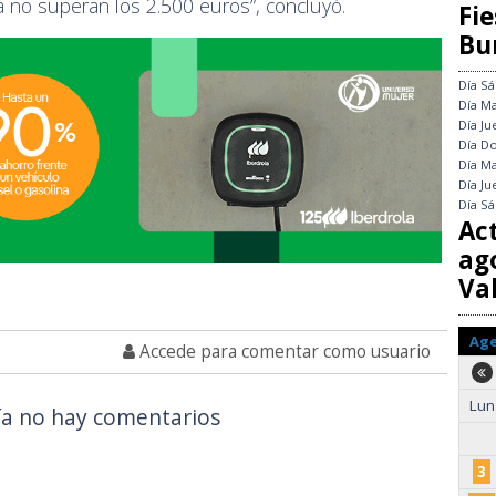
no superan los 2.500 euros”, concluyó.
Fie
Bu
Día
Sá
Día
Ma
Día
Ju
Día
Do
Día
Ma
Día
Ju
Día
Sá
Ac
ag
Val
Ag
Accede para comentar como usuario
Lun
a no hay comentarios
3