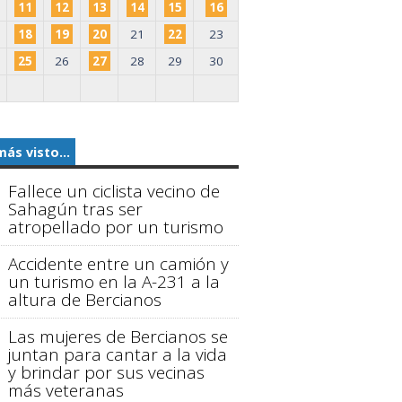
11
12
13
14
15
16
18
19
20
21
22
23
25
26
27
28
29
30
más visto...
Fallece un ciclista vecino de
Sahagún tras ser
atropellado por un turismo
Accidente entre un camión y
un turismo en la A-231 a la
altura de Bercianos
Las mujeres de Bercianos se
juntan para cantar a la vida
y brindar por sus vecinas
más veteranas