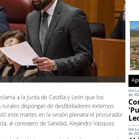
Ag
Del
Lu
de 20
lama a la Junta de Castilla y León que los
Co
 rurales dispongan de desfibriladores externos
'Pu
stó este martes en la sesión plenaria el procurador
Le
ía, al consejero de Sanidad, Alejandro Vázquez.
Del
Lu
de 20