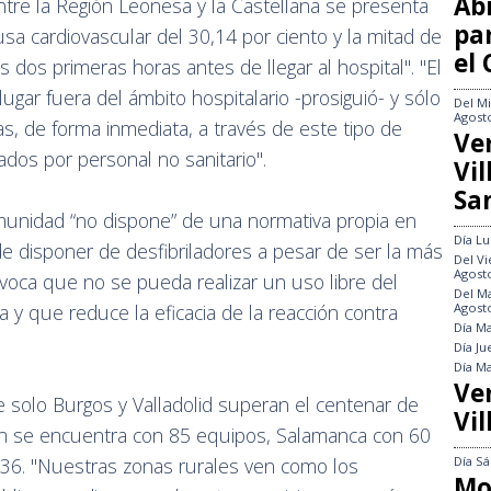
Abi
tre la Región Leonesa y la Castellana se presenta
pa
usa cardiovascular del 30,14 por ciento y la mitad de
el
dos primeras horas antes de llegar al hospital". "El
ugar fuera del ámbito hospitalario -prosiguió- y sólo
Del
Mi
Agost
as, de forma inmediata, a través de este tipo de
Ve
ados por personal no sanitario".
Vi
Sa
omunidad “no dispone” de una normativa propia en
Día
Lu
de disponer de desfibriladores a pesar de ser la más
Del
Vi
Agost
voca que no se pueda realizar un uso libre del
Del
Ma
Agost
a y que reduce la eficacia de la reacción contra
Día
Ma
Día
Ju
Día
Ma
Ve
e solo Burgos y Valladolid superan el centenar de
Vil
ón se encuentra con 85 equipos, Salamanca con 60
Día
Sá
36. "Nuestras zonas rurales ven como los
Mo