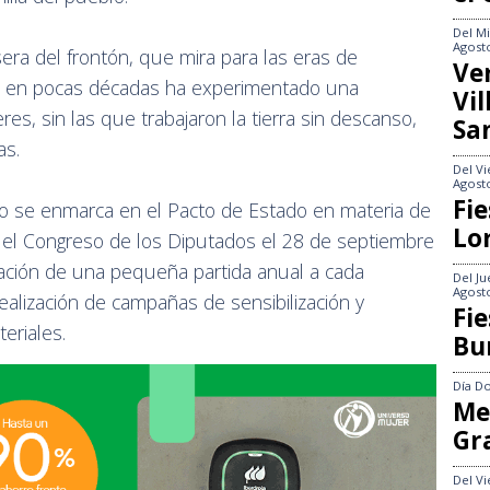
Del
Mi
Agost
sera del frontón, que mira para las eras de
Ve
ue en pocas décadas ha experimentado una
Vi
es, sin las que trabajaron la tierra sin descanso,
Sa
llas.
Del
Vi
Agost
Fie
lo se enmarca en el Pacto de Estado en materia de
Lo
 el Congreso de los Diputados el 28 de septiembre
ación de una pequeña partida anual a cada
Del
Ju
Agost
alización de campañas de sensibilización y
Fie
eriales.
Bu
Día
Do
Me
Gr
Del
Vi