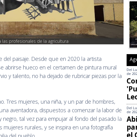
las profesionales de la agricultura
e del paisaje. Desde que en 2020 la artista
Ag
se abrirse hueco en el certamen de pintura mural
Del
Lu
de 20
vio y talento, no ha dejado de rubricar piezas por la
Co
'Pu
Le
ino. Tres mujeres, una niña, y un par de hombres,
Del
Lu
a una aventadora, dispuestos a comenzar la labor de
de 20
Abi
y negro, tal vez para empujar al fondo del pasado la
pa
 mujeres rurales, y se inspira en una fotografía
el
ilia del pueblo.