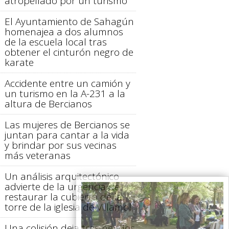
atropellado por un turismo
El Ayuntamiento de Sahagún
homenajea a dos alumnos
de la escuela local tras
obtener el cinturón negro de
karate
Accidente entre un camión y
un turismo en la A-231 a la
altura de Bercianos
Las mujeres de Bercianos se
juntan para cantar a la vida
y brindar por sus vecinas
más veteranas
Un análisis arquitectónico
advierte de la urgencia de
restaurar la cubierta de la
torre de la iglesia de Villamol
Una colisión deja tres heridos