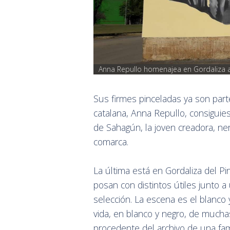
Anna Repullo homenajea en Gordaliza a 
Sus firmes pinceladas ya son part
catalana, Anna Repullo, consiguie
de Sahagún, la joven creadora, ner
comarca.
La última está en Gordaliza del P
posan con distintos útiles junto 
selección. La escena es el blanco 
vida, en blanco y negro, de muchas
procedente del archivo de una fam