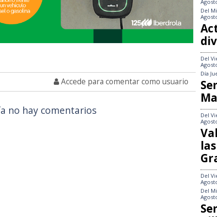
Agost
Del
Mi
Agost
Act
div
Del
Vi
Agost
Día
Ju
Accede para comentar como usuario
Se
Ma
a no hay comentarios
Del
Vi
Agost
Va
las
Gr
Del
Vi
Agost
Del
Mi
Agost
Se