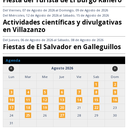
Del
Viernes, 07 de Agosto de 2026
al
Domingo, 09 de Agosto de 2026
Del
Miércoles, 12 de Agosto de 2026
al
Sábado, 15 de Agosto de 2026
Actividades científicas y divulgativas
en Villazanzo
Del
Jueves, 06 de Agosto de 2026
al
Sábado, 08 de Agosto de 2026
Fiestas de El Salvador en Galleguillos
Agenda
Agosto 2026
Lun
Mar
Mie
Jue
Vie
Sab
Dom
1
2
3
4
5
6
7
8
9
10
11
12
13
14
15
16
17
18
19
20
21
22
23
24
25
26
27
28
29
30
31