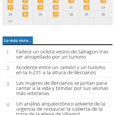
10
11
12
13
14
15
16
17
18
19
20
21
22
23
24
25
26
27
28
29
30
31
Lo más visto...
Fallece un ciclista vecino de Sahagún tras
1
ser atropellado por un turismo
Accidente entre un camión y un turismo
2
en la A-231 a la altura de Bercianos
Las mujeres de Bercianos se juntan para
3
cantar a la vida y brindar por sus vecinas
más veteranas
Un análisis arquitectónico advierte de la
4
urgencia de restaurar la cubierta de la
torre de la iglesia de Villamol