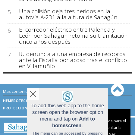
Una colisión deja tres heridos en la
5
autovía A-231 a la altura de Sahagún
El corredor eléctrico entre Palencia y
6
León por Sahagún retoma su tramitación
cinco años después
IU denuncia a una empresa de recobros
7
ante la Fiscalía por acoso tras el conflicto
en Villamuñío
Mas contenido de Sahagún Digital:
HEMEROTECA
TÉRMINOS DE USO
To add this web app to the home
PROTECCIÓN DE DATOS
screen open the browser option
Aviso sobre el Uso de cookies:
menu and tap on
Add to
Utilizamos cookies nuestras y de terceros para el
homescreen
.
funcionamiento del digital. Puedes consultar la
The menu can be accessed by pressing
lista de cookies y como desconectarlas.
Ver