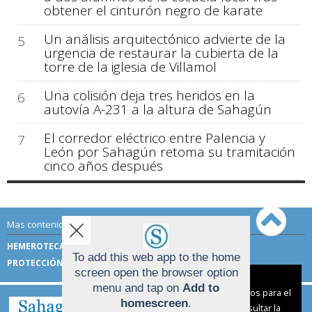
obtener el cinturón negro de karate
Un análisis arquitectónico advierte de la
5
urgencia de restaurar la cubierta de la
torre de la iglesia de Villamol
Una colisión deja tres heridos en la
6
autovía A-231 a la altura de Sahagún
El corredor eléctrico entre Palencia y
7
León por Sahagún retoma su tramitación
cinco años después
Mas contenido de Sahagún Digital:
HEMEROTECA
TÉRMINOS DE USO
To add this web app to the home
PROTECCIÓN DE DATOS
screen open the browser option
Aviso sobre el Uso de cookies:
menu and tap on
Add to
Utilizamos cookies nuestras y de terceros para el
homescreen
.
funcionamiento del digital. Puedes consultar la