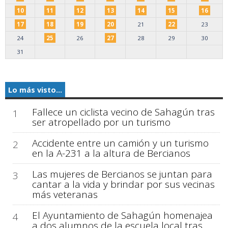
10
11
12
13
14
15
16
17
18
19
20
21
22
23
24
25
26
27
28
29
30
31
Lo más visto...
Fallece un ciclista vecino de Sahagún tras
1
ser atropellado por un turismo
Accidente entre un camión y un turismo
2
en la A-231 a la altura de Bercianos
Las mujeres de Bercianos se juntan para
3
cantar a la vida y brindar por sus vecinas
más veteranas
El Ayuntamiento de Sahagún homenajea
4
a dos alumnos de la escuela local tras