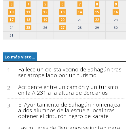
3
4
5
6
7
8
9
10
11
12
13
14
15
16
17
18
19
20
21
22
23
24
25
26
27
28
29
30
31
Lo más visto...
Fallece un ciclista vecino de Sahagún tras
1
ser atropellado por un turismo
Accidente entre un camión y un turismo
2
en la A-231 a la altura de Bercianos
El Ayuntamiento de Sahagún homenajea
3
a dos alumnos de la escuela local tras
obtener el cinturón negro de karate
Las mujeres de Bercianos se juntan para
4