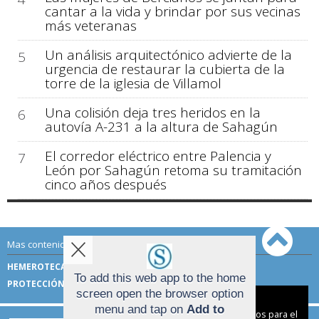
cantar a la vida y brindar por sus vecinas
más veteranas
Un análisis arquitectónico advierte de la
5
urgencia de restaurar la cubierta de la
torre de la iglesia de Villamol
Una colisión deja tres heridos en la
6
autovía A-231 a la altura de Sahagún
El corredor eléctrico entre Palencia y
7
León por Sahagún retoma su tramitación
cinco años después
Mas contenido de Sahagún Digital:
HEMEROTECA
TÉRMINOS DE USO
To add this web app to the home
PROTECCIÓN DE DATOS
screen open the browser option
Aviso sobre el Uso de cookies:
menu and tap on
Add to
Utilizamos cookies nuestras y de terceros para el