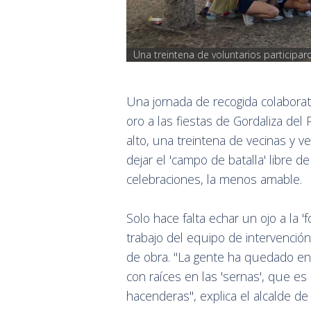
Una treintena de voluntarios participar
Una jornada de recogida colaborat
oro a las fiestas de Gordaliza del
alto, una treintena de vecinas y v
dejar el 'campo de batalla' libre de c
celebraciones, la menos amable.
Solo hace falta echar un ojo a la '
trabajo del equipo de intervenció
de obra. "La gente ha quedado en
con raíces en las 'sernas', que e
hacenderas", explica el alcalde de G