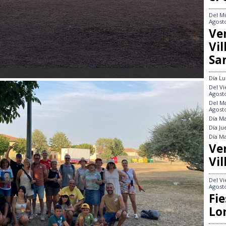
Del
Mi
Agost
Ve
Vi
Sa
Día
Lu
Del
Vi
Agost
Del
Ma
Agost
Día
Ma
Día
Ju
Día
Ma
Ve
Vil
Del
Vi
Agost
Fie
Lo