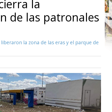
cierra la
 de las patronales
a
liberaron la zona de las eras y el parque de