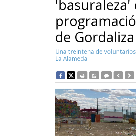
'basuraleza' 
programación
de Gordaliz
Una treintena de voluntarios 
La Alameda