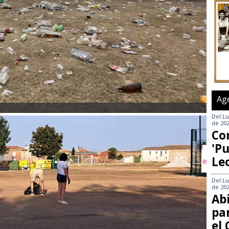
Ag
Del
Lu
de 20
Co
'Pu
Le
Del
Lu
de 20
Abi
pa
el