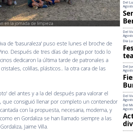
Del
Lu
Agost
Se
Be
on en la jornada de limpieza
Del
Vi
Agost
Día
Lu
iva de 'basuraleza' puso este lunes el broche de
Fes
 Pino. Después de tres días de juerga por todo lo
te
ecinos dedicaron la última tarde de patronales a
Del
Ju
ristales, colillas, plásticos... la otra cara de las
Agost
Fie
Bu
foto' del antes y a la del después para valorar el
Del
Vi
Agost
n, que consiguió llenar por completo un contenedor
Del
Mi
cantada con la propuesta, necesaria, moderna, y
Agost
Act
s como en Gordaliza se han llamado siempre a las
div
ordaliza, Jaime Villa.