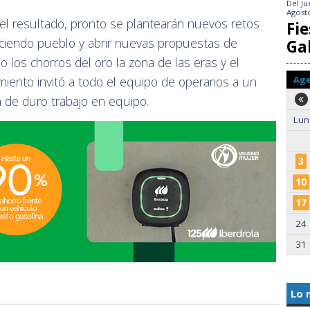
Del
Ju
Agost
del resultado, pronto se plantearán nuevos retos
Fie
ciendo pueblo y abrir nuevas propuestas de
Gal
o los chorros del oro la zona de las eras y el
Ag
iento invitó a todo el equipo de operarios a un
 de duro trabajo en equipo.
Lun
3
10
17
24
31
Lo 