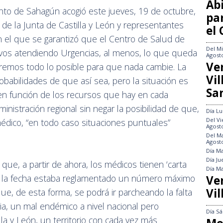
Abi
nto de Sahagún acogió este jueves, 19 de octubre,
pa
e la Junta de Castilla y León y representantes
el
n el que se garantizó que el Centro de Salud de
Del
Mi
ivos atendiendo Urgencias, al menos, lo que queda
Agost
Ve
aremos todo lo posible para que nada cambie. La
Vi
obabilidades de que así sea, pero la situación es
Sa
en función de los recursos que hay en cada
nistración regional sin negar la posibilidad de que,
Día
Lu
Del
Vi
édico, “en todo caso situaciones puntuales”
Agost
Del
Ma
Agost
Día
Ma
Día
Ju
que, a partir de ahora, los médicos tienen ‘carta
Día
Ma
ta la fecha estaba reglamentado un número máximo
Ve
Vil
que, de esta forma, se podrá ir parcheando la falta
ia, un mal endémico a nivel nacional pero
Día
Sá
la y León, un territorio con cada vez más