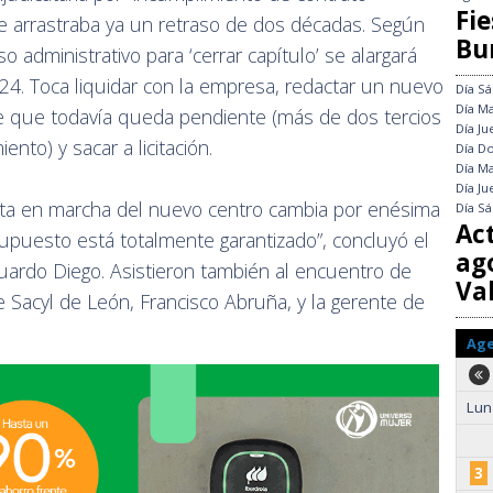
Fie
 arrastraba ya un retraso de dos décadas. Según
Bu
 administrativo para ‘cerrar capítulo’ se alargará
4. Toca liquidar con la empresa, redactar un nuevo
Día
Sá
Día
Ma
je que todavía queda pendiente (más de dos tercios
Día
Ju
nto) y sacar a licitación.
Día
Do
Día
Ma
Día
Ju
sta en marcha del nuevo centro cambia por enésima
Día
Sá
Ac
supuesto está totalmente garantizado”, concluyó el
ag
Eduardo Diego. Asistieron también al encuentro de
Val
e Sacyl de León, Francisco Abruña, y la gerente de
Ag
Lun
3