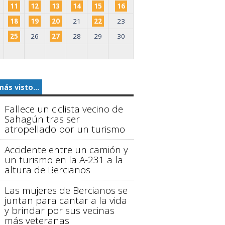
11
12
13
14
15
16
18
19
20
21
22
23
25
26
27
28
29
30
más visto...
Fallece un ciclista vecino de
Sahagún tras ser
atropellado por un turismo
Accidente entre un camión y
un turismo en la A-231 a la
altura de Bercianos
Las mujeres de Bercianos se
juntan para cantar a la vida
y brindar por sus vecinas
más veteranas