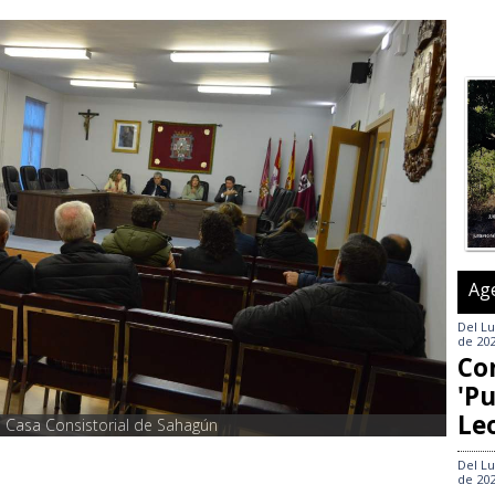
Ag
Del
Lu
de 20
Co
'Pu
Le
 Casa Consistorial de Sahagún
Del
Lu
de 20