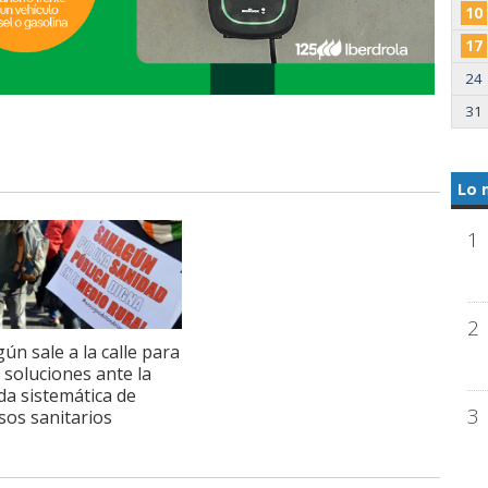
10
17
24
31
Lo 
1
2
ún sale a la calle para
r soluciones ante la
da sistemática de
3
sos sanitarios