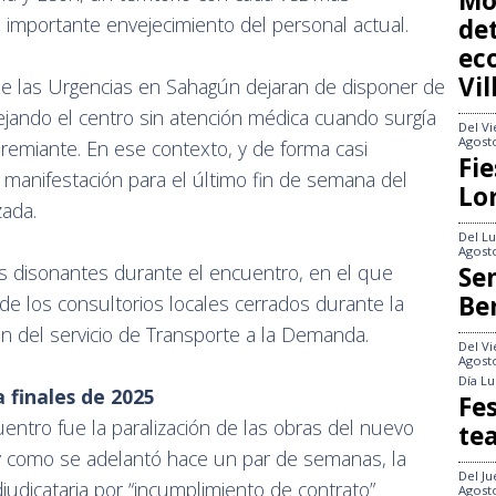
Mo
n importante envejecimiento del personal actual.
det
ec
Vi
e las Urgencias en Sahagún dejaran de disponer de
dejando el centro sin atención médica cuando surgía
Del
Vi
Agost
remiante. En ese contexto, y de forma casi
Fie
manifestación para el último fin de semana del
Lo
zada.
Del
Lu
Agost
s disonantes durante el encuentro, en el que
Se
Be
de los consultorios locales cerrados durante la
ón del servicio de Transporte a la Demanda.
Del
Vi
Agost
Día
Lu
 finales de 2025
Fes
entro fue la paralización de las obras del nuevo
te
y como se adelantó hace un par de semanas, la
Del
Ju
judicataria por “incumplimiento de contrato”
Agost