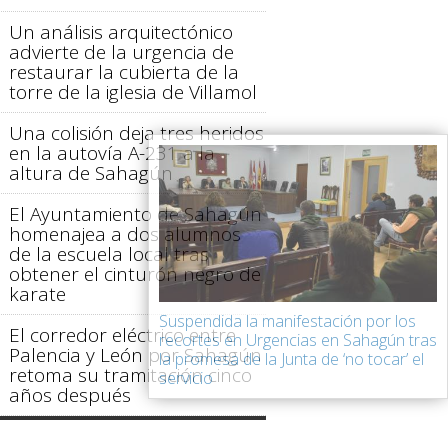
Un análisis arquitectónico
advierte de la urgencia de
restaurar la cubierta de la
torre de la iglesia de Villamol
Una colisión deja tres heridos
en la autovía A-231 a la
altura de Sahagún
El Ayuntamiento de Sahagún
homenajea a dos alumnos
de la escuela local tras
obtener el cinturón negro de
karate
Suspendida la manifestación por los
El corredor eléctrico entre
recortes en Urgencias en Sahagún tras
Palencia y León por Sahagún
la promesa de la Junta de ‘no tocar’ el
retoma su tramitación cinco
servicio
años después