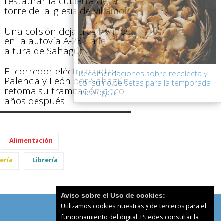
restaurar la cubierta de la
torre de la iglesia de Villamol
Una colisión deja tres heridos
en la autovía A-231 a la
altura de Sahagún
El corredor eléctrico entre
Recomendaciones sobre recolecta y
Palencia y León por Sahagún
consumo de setas para la temporada
retoma su tramitación cinco
micológica
años después
Alimentación
ería
Librería
Aviso sobre el Uso de cookies:
Utilizamos cookies nuestras y de terceros para el
funcionamiento del digital. Puedes consultar la