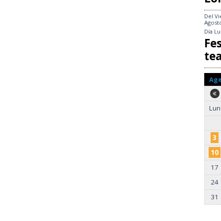
Del
Vi
Agost
Día
Lu
Fes
te
Ag
Lun
3
10
17
24
31