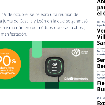
Abi
pa
el
, 19 de octubre, se celebró una reunión de
 Junta de Castilla y León en la que se garantizó
Del
Mi
Agost
 el mismo número de médicos que hasta ahora,
Ve
 manifestación.
Vi
Sa
Del
Lu
Agost
Se
Be
Del
Ju
Agost
Fie
Bu
Día
Ju
Exp