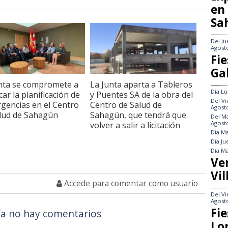
en
Sa
Del
Ju
Agost
Fie
Gal
nta se compromete a
La Junta aparta a Tableros
Día
Lu
car la planificación de
y Puentes SA de la obra del
Del
Vi
rgencias en el Centro
Centro de Salud de
Agost
lud de Sahagún
Sahagún, que tendrá que
Del
Ma
Agost
volver a salir a licitación
Día
Ma
Día
Ju
Día
Ma
Ve
Vil
Accede para comentar como usuario
Del
Vi
Agost
Fie
a no hay comentarios
Lo