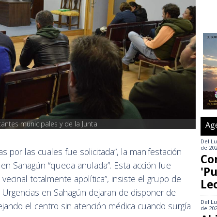
ntes municipales y de la Junta
Ag
Del
Lu
de 20
as por las cuales fue solicitada”, la manifestación
Co
e en Sahagún “queda anulada”. Esta acción fue
'Pu
vecinal totalmente apolítica”, insiste el grupo de
Le
 Urgencias en Sahagún dejaran de disponer de
Del
Lu
dejando el centro sin atención médica cuando surgía
de 20