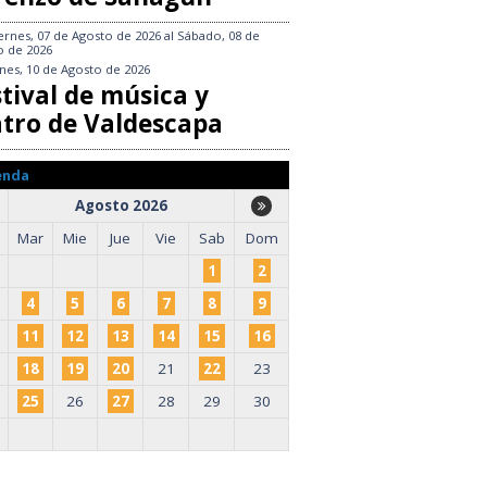
ernes, 07 de Agosto de 2026
al
Sábado, 08 de
o de 2026
nes, 10 de Agosto de 2026
tival de música y
atro de Valdescapa
enda
Agosto 2026
Mar
Mie
Jue
Vie
Sab
Dom
1
2
4
5
6
7
8
9
11
12
13
14
15
16
18
19
20
21
22
23
25
26
27
28
29
30