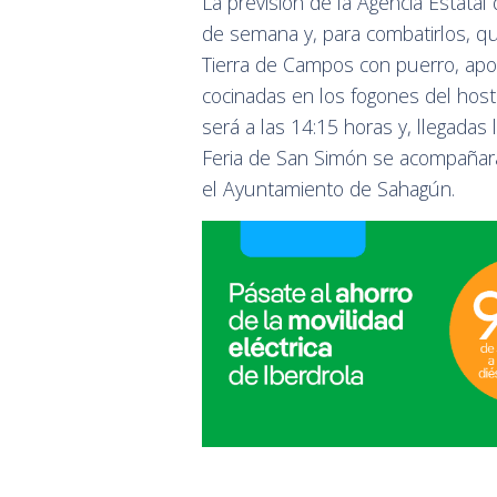
La previsión de la Agencia Estatal
de semana y, para combatirlos, 
Tierra de Campos con puerro, apor
cocinadas en los fogones del host
será a las 14:15 horas y, llegadas 
Feria de San Simón se acompañará
el Ayuntamiento de Sahagún.