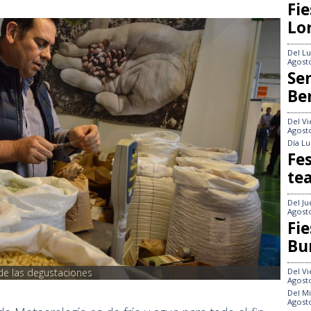
Fie
Lo
Del
Lu
Agost
Se
Be
Del
Vi
Agost
Día
Lu
Fes
te
Del
Ju
Agost
Fie
Bu
 de las degustaciones
Del
Vi
Agost
Del
Mi
Agost