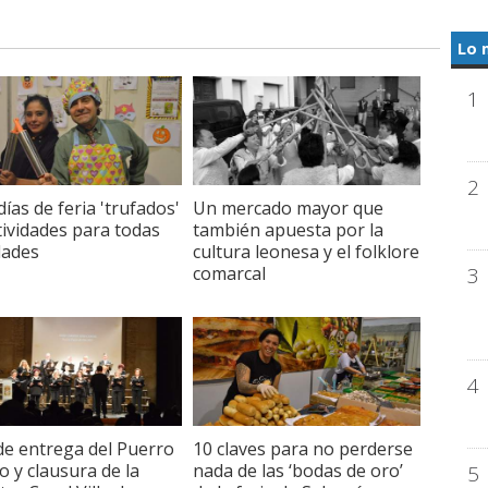
Lo 
1
2
días de feria 'trufados'
Un mercado mayor que
tividades para todas
también apuesta por la
dades
cultura leonesa y el folklore
comarcal
3
4
de entrega del Puerro
10 claves para no perderse
o y clausura de la
nada de las ‘bodas de oro’
5