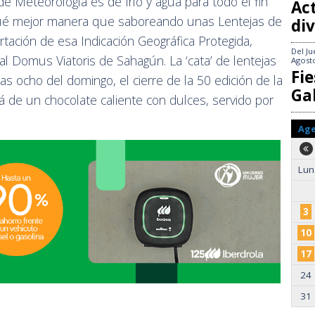
 de Meteorología es de frío y agua para todo el fin
Act
qué mejor manera que saboreando unas Lentejas de
div
tación de esa Indicación Geográfica Protegida,
Del
Ju
al Domus Viatoris de Sahagún. La ‘cata’ de lentejas
Agost
Fie
las ocho del domingo, el cierre de la 50 edición de la
Gal
 de un chocolate caliente con dulces, servido por
Ag
Lun
3
10
17
24
31