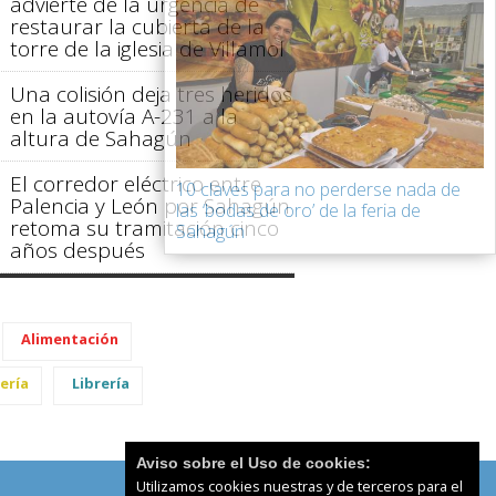
advierte de la urgencia de
restaurar la cubierta de la
torre de la iglesia de Villamol
Una colisión deja tres heridos
en la autovía A-231 a la
altura de Sahagún
El corredor eléctrico entre
10 claves para no perderse nada de
Palencia y León por Sahagún
las ‘bodas de oro’ de la feria de
retoma su tramitación cinco
Sahagún
años después
Alimentación
ería
Librería
Aviso sobre el Uso de cookies:
Utilizamos cookies nuestras y de terceros para el