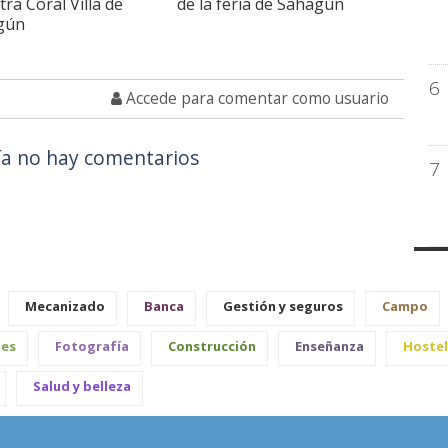
ra Coral Villa de
de la feria de Sahagún
gún
6
Accede para comentar como usuario
a no hay comentarios
7
Mecanizado
Banca
Gestión y seguros
Campo
les
Fotografía
Construcción
Enseñanza
Hostel
Salud y belleza