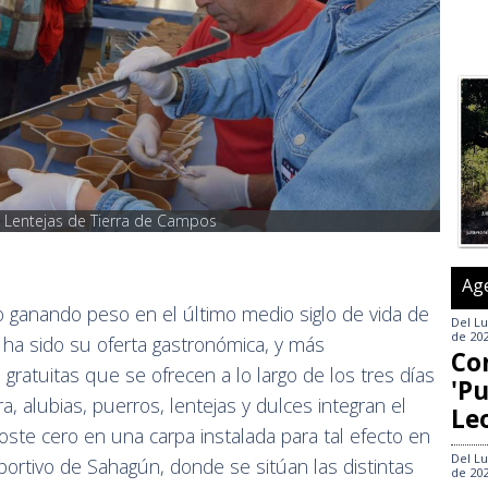
de Lentejas de Tierra de Campos
Ag
 ganando peso en el último medio siglo de vida de
Del
Lu
de 20
ha sido su oferta gastronómica, y más
Co
ratuitas que se ofrecen a lo largo de los tres días
'Pu
ra, alubias, puerros, lentejas y dulces integran el
Le
ste cero en una carpa instalada para tal efecto en
Del
Lu
portivo de Sahagún, donde se sitúan las distintas
de 20