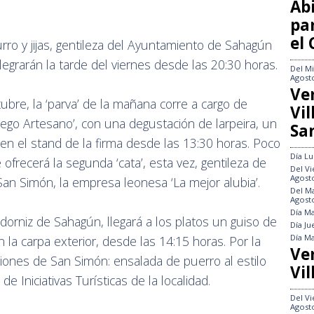
Abi
pa
el
rro y jijas, gentileza del Ayuntamiento de Sahagún
legrarán la tarde del viernes desde las 20:30 horas.
Del
Mi
Agost
Ve
tubre, la ‘parva’ de la mañana corre a cargo de
Vi
lego Artesano’, con una degustación de larpeira, un
Sa
en el stand de la firma desde las 13:30 horas. Poco
Día
Lu
ofrecerá la segunda ‘cata’, esta vez, gentileza de
Del
Vi
Agost
 San Simón, la empresa leonesa ‘La mejor alubia’.
Del
Ma
Agost
Día
Ma
dorniz de Sahagún, llegará a los platos un guiso de
Día
Ju
Día
Ma
 la carpa exterior, desde las 14:15 horas. Por la
Ve
ciones de San Simón: ensalada de puerro al estilo
Vil
de Iniciativas Turísticas de la localidad.
Del
Vi
Agost