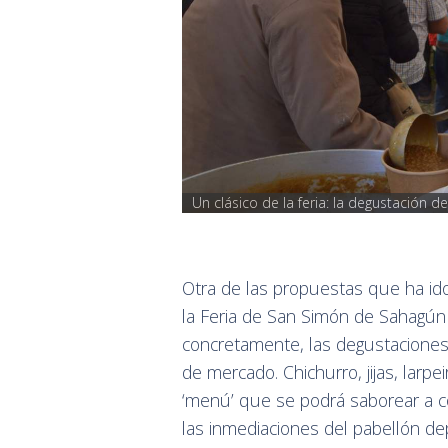
Un clásico de la feria: la degustación 
Otra de las propuestas que ha ido
la Feria de San Simón de Sahagún 
concretamente, las degustaciones g
de mercado. Chichurro, jijas, larpei
‘menú’ que se podrá saborear a co
las inmediaciones del pabellón de