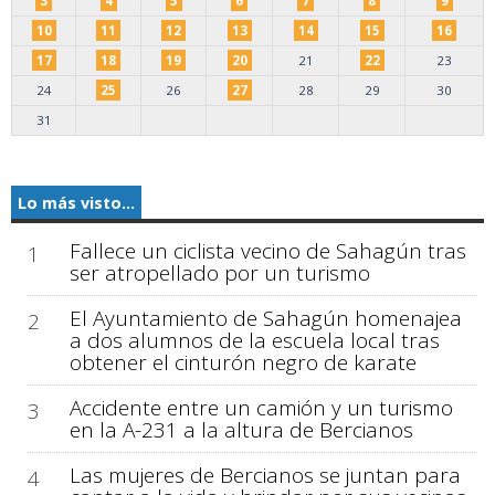
3
4
5
6
7
8
9
10
11
12
13
14
15
16
17
18
19
20
21
22
23
24
25
26
27
28
29
30
31
Lo más visto...
Fallece un ciclista vecino de Sahagún tras
1
ser atropellado por un turismo
El Ayuntamiento de Sahagún homenajea
2
a dos alumnos de la escuela local tras
obtener el cinturón negro de karate
Accidente entre un camión y un turismo
3
en la A-231 a la altura de Bercianos
Las mujeres de Bercianos se juntan para
4