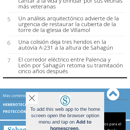
cantar a la vida y brindar por sus vecinas
más veteranas
Un análisis arquitectónico advierte de la
5
urgencia de restaurar la cubierta de la
torre de la iglesia de Villamol
Una colisión deja tres heridos en la
6
autovía A-231 a la altura de Sahagún
El corredor eléctrico entre Palencia y
7
León por Sahagún retoma su tramitación
cinco años después
Mas contenido de Sahagún Digital:
HEMEROTECA
TÉRMINOS DE USO
To add this web app to the home
PROTECCIÓN DE DATOS
screen open the browser option
Aviso sobre el Uso de cookies:
menu and tap on
Add to
Utilizamos cookies nuestras y de terceros para el
homescreen
.