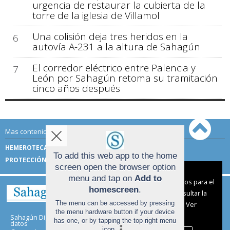
urgencia de restaurar la cubierta de la
torre de la iglesia de Villamol
Una colisión deja tres heridos en la
6
autovía A-231 a la altura de Sahagún
El corredor eléctrico entre Palencia y
7
León por Sahagún retoma su tramitación
cinco años después
Mas contenido de Sahagún Digital:
HEMEROTECA
TÉRMINOS DE USO
To add this web app to the home
PROTECCIÓN DE DATOS
screen open the browser option
Aviso sobre el Uso de cookies:
menu and tap on
Add to
Utilizamos cookies nuestras y de terceros para el
homescreen
.
funcionamiento del digital. Puedes consultar la
The menu can be accessed by pressing
lista de cookies y como desconectarlas.
Ver
the menu hardware button if your device
nuestra Política de Privacidad y Cookies
Sahagún Digital |
Términos de uso
|
Protección de
has one, or by tapping the top right menu
datos
icon
.