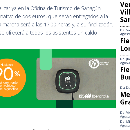
Ve
lizar ya en la Oficina de Turismo de Sahagún
Vi
nativo de dos euros, que serán entregados a la
Sa
a marcha será a las 17:00 horas y, a su finalización,
Del
Vi
se ofrecerá a todos los asistentes un caldo
Agost
Fie
Lo
Del
Ju
Agost
Fie
Bu
Día
Do
Me
Gr
Del
Vi
Agost
Del
Mi
Agost