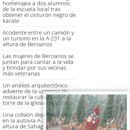
homenajea a dos alumnos
de la escuela local tras
obtener el cinturón negro de
karate
Accidente entre un camión y
un turismo en la A-231 a la
altura de Bercianos
Las mujeres de Bercianos se
juntan para cantar a la vida
y brindar por sus vecinas
más veteranas
Un análisis arquitectónico
advierte de la urgencia de
restaurar la cubierta de la
torre de la iglesia de Villamol
Una colisión deja tres heridos
en la autovía A-231 a la
altura de Sahagún