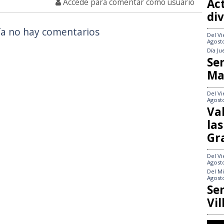
Act
Accede para comentar como usuario
div
a no hay comentarios
Del
Vi
Agost
Día
Ju
Se
Ma
Del
Vi
Agost
Va
las
Gr
Del
Vi
Agost
Del
Mi
Agost
Se
Vi