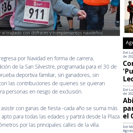
 el trazado con disfraces y complementos navideños
Ag
Del
Lu
de 20
regresa por Navidad en forma de carrera,
Co
ición de la San Silvestre, programada para el 30 de
'Pu
rueba deportiva familiar, sin ganadores, sin
Le
con las contribuciones de quienes se quieran
Del
Lu
ra personas en riesgo de exclusión.
de 20
Abi
pa
a asistir con ganas de fiesta -cada año se suma más
el
 apto para todas las edades y partirá desde la Plaza
etros por las principales calles de la villa.
Del
Mi
Agost