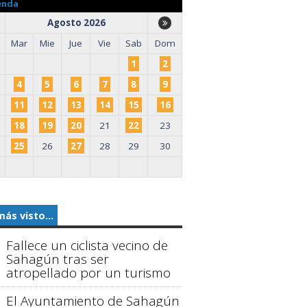
enda
Agosto 2026
Mar
Mie
Jue
Vie
Sab
Dom
1
2
4
5
6
7
8
9
11
12
13
14
15
16
18
19
20
21
22
23
25
26
27
28
29
30
más visto...
Fallece un ciclista vecino de
Sahagún tras ser
atropellado por un turismo
El Ayuntamiento de Sahagún