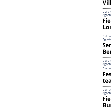
Vi
Del
Vi
Agost
Fie
Lo
Del
Lu
Agost
Se
Be
Del
Vi
Agost
Día
Lu
Fes
te
Del
Ju
Agost
Fie
Bu