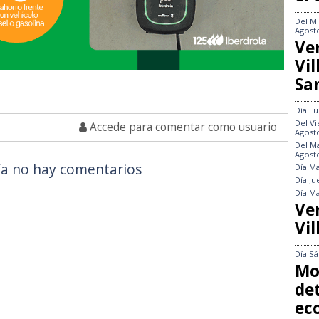
Del
Mi
Agost
Ve
Vi
Sa
Día
Lu
Del
Vi
Accede para comentar como usuario
Agost
Del
Ma
Agost
a no hay comentarios
Día
Ma
Día
Ju
Día
Ma
Ve
Vil
Día
Sá
Mo
det
ec