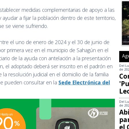
 establecer medidas complementarias de apoyo a las
 ayudar a fijar la población dentro de este territorio,
e se viene sufriendo.
ntre el uno de enero de 2024 y el 30 de junio de
r primera vez en el municipio de Sahagún en el
Ag
iario de la ayuda con antelación a la presentación
ón, el adoptado deberá ser inscrito en el padrón en
Del
Lu
de 20
a resolución judicial en el domicilio de la familia
Co
se pueden consultar en la
Sede Electrónica del
'Pu
Le
Del
Lu
de 20
Abi
pa
el