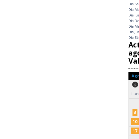
Día
Sá
Día
Ma
Día
Ju
Día
Do
Día
Ma
Día
Ju
Día
Sá
Ac
ag
Val
Ag
Lun
3
10
17