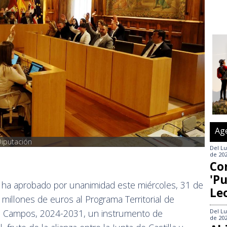
Ag
iputación
Del
Lu
de 20
Co
'Pu
n ha aprobado por unanimidad este miércoles, 31 de
Le
 millones de euros al Programa Territorial de
Del
Lu
de Campos, 2024-2031, un instrumento de
de 20