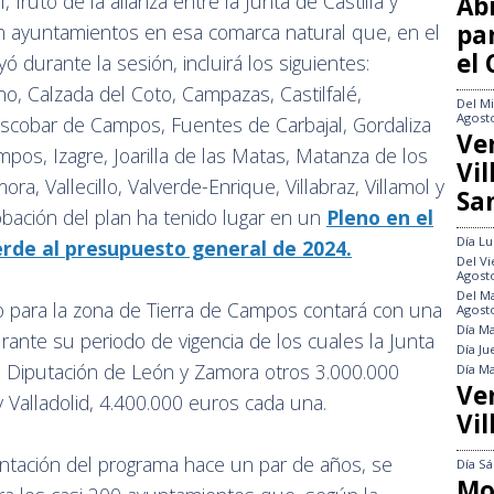
al, fruto de la alianza entre la Junta de Castilla y
Abi
pa
on ayuntamientos en esa comarca natural que, en el
el
yó durante la sesión, incluirá los siguientes:
o, Calzada del Coto, Campazas, Castilfalé,
Del
Mi
Agost
 Escobar de Campos, Fuentes de Carbajal, Gordaliza
Ve
ampos, Izagre, Joarilla de las Matas, Matanza de los
Vi
a, Vallecillo, Valverde-Enrique, Villabraz, Villamol y
Sa
obación del plan ha tenido lugar en un
Pleno en el
Día
Lu
rde al presupuesto general de 2024.
Del
Vi
Agost
Del
Ma
o para la zona de Tierra de Campos contará con una
Agost
Día
Ma
urante su periodo de vigencia de los cuales la Junta
Día
Ju
 la Diputación de León y Zamora otros 3.000.000
Día
Ma
Ve
 Valladolid, 4.400.000 euros cada una.
Vil
entación del programa hace un par de años, se
Día
Sá
Mo