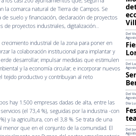
a los casi 200 ayuntamientos que, según la
det
an la comarca natural de Tierra de Campos. Se
ec
ta de suelo y financiación, declaración de proyectos
Vi
os de proyectos industriales, digitalización…
Del
Vi
Agost
 crecimiento industrial de la zona para poner en
Fie
zar la colaboración institucional para implantar y
Lo
uerde desarrollar; impulsar medidas que estimulen
Del
Lu
 ambiental y la economía circular; e incorporar nuevos
Agost
Se
tejido productivo y contribuyan al reto
Be
Del
Vi
Agost
mpos hay 1.500 empresas dadas de alta, entre las
Día
Lu
Fes
ervicios (el 73,4 %), seguidas por la industria -con
te
3%) y la agricultura, con el 3,8 %. Se trata de una
al menor que en el conjunto de la comunidad. El
Del
Ju
Agost