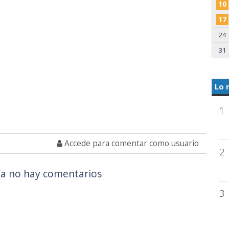
10
17
24
31
Lo 
1
Accede para comentar como usuario
2
a no hay comentarios
3