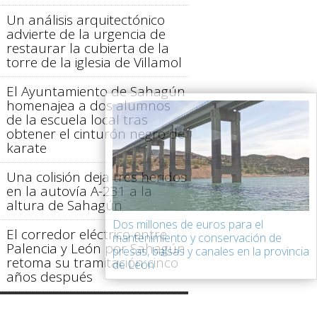
Un análisis arquitectónico
advierte de la urgencia de
restaurar la cubierta de la
torre de la iglesia de Villamol
El Ayuntamiento de Sahagún
homenajea a dos alumnos
de la escuela local tras
obtener el cinturón negro de
karate
Una colisión deja tres heridos
en la autovía A-231 a la
altura de Sahagún
Dos millones de euros para el
El corredor eléctrico entre
mantenimiento y conservación de
Palencia y León por Sahagún
presas, balsas y canales en la provincia
retoma su tramitación cinco
de León
años después