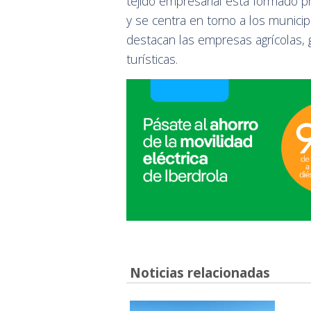
tejido empresarial está formado p
y se centra en torno a los munici
destacan las empresas agrícolas,
turísticas.
Noticias relacionadas