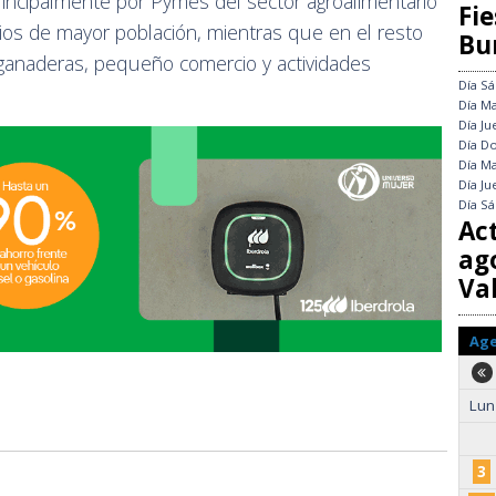
rincipalmente por Pymes del sector agroalimentario
Fie
pios de mayor población, mientras que en el resto
Bu
 ganaderas, pequeño comercio y actividades
Día
Sá
Día
Ma
Día
Ju
Día
Do
Día
Ma
Día
Ju
Día
Sá
Ac
ag
Val
Ag
Lun
3