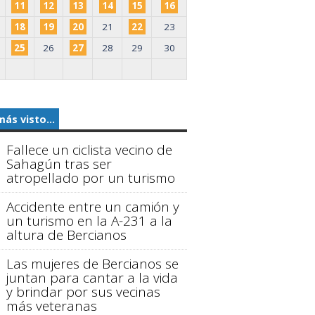
11
12
13
14
15
16
18
19
20
21
22
23
25
26
27
28
29
30
más visto...
Fallece un ciclista vecino de
Sahagún tras ser
atropellado por un turismo
Accidente entre un camión y
un turismo en la A-231 a la
altura de Bercianos
Las mujeres de Bercianos se
juntan para cantar a la vida
y brindar por sus vecinas
más veteranas