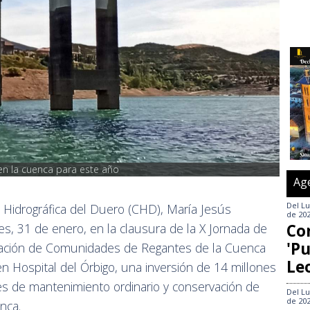
en la cuenca para este año
Ag
Del
Lu
 Hidrográfica del Duero (CHD), María Jesús
de 20
es, 31 de enero, en la clausura de la X Jornada de
Co
'Pu
ciación de Comunidades de Regantes de la Cuenca
Le
n Hospital del Órbigo, una inversión de 14 millones
s de mantenimiento ordinario y conservación de
Del
Lu
de 20
nca.