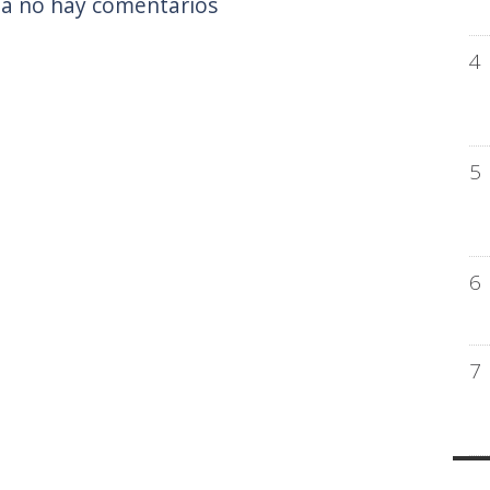
a no hay comentarios
4
5
6
7