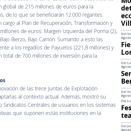
Mo
ón global de 215 millones de euros para la
det
, de lo que se beneficiarán 12.000 regantes.
ec
Vi
 cargo al Plan de Recuperación, Transformación y
 millones de euros: Margen Izquierda del Porma (2),
Del
Vi
Agost
 Bajo Bierzo, Bajo Carrión. Sumando a esto las
Fie
nte a los regadíos de Payuelos (221,8 millones) y
Lo
 total de 700 millones de inversión para la
Del
Lu
Agost
Se
ios
Be
ovación de las trece Juntas de Explotación
Del
Vi
aptarlas al contexto actual. Además, mostró su
Agost
Día
Lu
 o Sindicatos Centrales de usuarios en los sistemas
Fes
itivas que suponen estás instituciones en la
te
Del
Ju
Agost