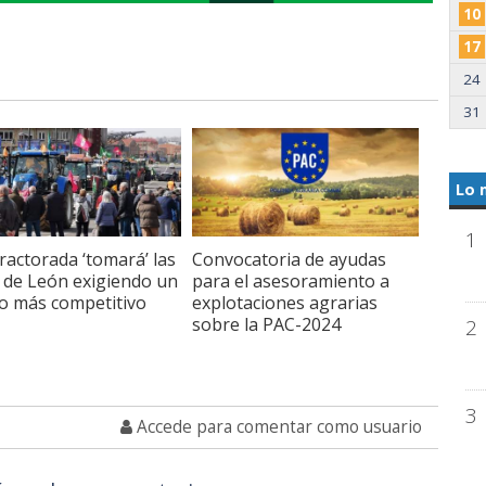
10
17
24
31
Lo 
1
ractorada ‘tomará’ las
Convocatoria de ayudas
s de León exigiendo un
para el asesoramiento a
o más competitivo
explotaciones agrarias
sobre la PAC-2024
2
3
Accede para comentar como usuario