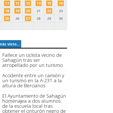
11
12
13
14
15
16
18
19
20
21
22
23
25
26
27
28
29
30
más visto...
Fallece un ciclista vecino de
Sahagún tras ser
atropellado por un turismo
Accidente entre un camión y
un turismo en la A-231 a la
altura de Bercianos
El Ayuntamiento de Sahagún
homenajea a dos alumnos
de la escuela local tras
obtener el cinturón negro de