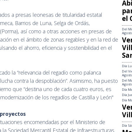
Abi
pa
ados a presas leonesas de titularidad estatal
el
ameca, Barrios de Luna, Selga de Ordás,
Del
Mi
 (Porma), así como a otras acciones en presas de
Agost
Ve
otación en el ámbito de zonas regables y en la red de
Vi
ulsando el ahorro, eficiencia y sostenibilidad en el
Sa
Día
Lu
ado la “relevancia del regadío como palanca
Del
Vi
Agost
 lucha contra la despoblación”. Asimismo, ha puesto
Del
Ma
Agost
ierno que “destina uno de cada cuatro euros, es
Día
Ma
Día
Ju
 modernización de los regadíos de Castilla y León"
Día
Ma
Ve
 proyectos
Vil
tuaciones encomendadas por el Ministerio de
Día
Sá
a la Sociedad Mercantil Estatal de Infraestructuras