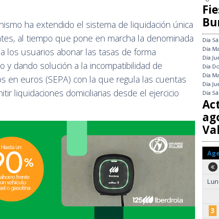
Fie
Bu
anismo ha extendido el sistema de liquidación única
ntes, al tiempo que pone en marcha la denominada
Día
Sá
Día
Ma
 a los usuarios abonar las tasas de forma
Día
Ju
so y dando solución a la incompatibilidad de
Día
Do
Día
Ma
os en euros (SEPA) con la que regula las cuentas
Día
Ju
ir liquidaciones domiciliarias desde el ejercicio
Día
Sá
Ac
ag
Val
Ag
Lun
3