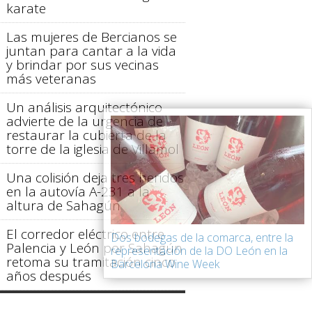
karate
Las mujeres de Bercianos se
juntan para cantar a la vida
y brindar por sus vecinas
más veteranas
Un análisis arquitectónico
advierte de la urgencia de
restaurar la cubierta de la
torre de la iglesia de Villamol
Una colisión deja tres heridos
en la autovía A-231 a la
altura de Sahagún
El corredor eléctrico entre
Dos bodegas de la comarca, entre la
Palencia y León por Sahagún
representación de la DO León en la
retoma su tramitación cinco
Barcelona Wine Week
años después