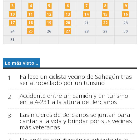
3
4
5
6
7
8
9
10
11
12
13
14
15
16
17
18
19
20
21
22
23
24
25
26
27
28
29
30
31
Lo más visto...
Fallece un ciclista vecino de Sahagún tras
1
ser atropellado por un turismo
Accidente entre un camión y un turismo
2
en la A-231 a la altura de Bercianos
Las mujeres de Bercianos se juntan para
3
cantar a la vida y brindar por sus vecinas
más veteranas