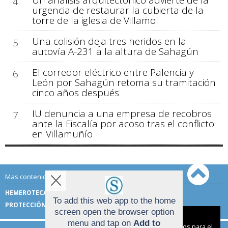
Un análisis arquitectónico advierte de la
4
urgencia de restaurar la cubierta de la
torre de la iglesia de Villamol
Una colisión deja tres heridos en la
5
autovía A-231 a la altura de Sahagún
El corredor eléctrico entre Palencia y
6
León por Sahagún retoma su tramitación
cinco años después
IU denuncia a una empresa de recobros
7
ante la Fiscalía por acoso tras el conflicto
en Villamuñío
Mas contenido de Sahagún Digital:
HEMEROTECA
TÉRMINOS DE USO
To add this web app to the home
PROTECCIÓN DE DATOS
screen open the browser option
Aviso sobre el Uso de cookies:
menu and tap on
Add to
Utilizamos cookies nuestras y de terceros para el