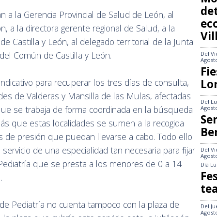
det
n a la Gerencia Provincial de Salud de León, al
ec
 a la directora gerente regional de Salud, a la
Vi
e Castilla y León, al delegado territorial de la Junta
 del Común de Castilla y León.
Del
Vi
Agost
Fie
Lo
indicativo para recuperar los tres días de consulta,
ades de Valderas y Mansilla de las Mulas, afectadas
Del
Lu
 que se trabaja de forma coordinada en la búsqueda
Agost
Se
más que estas localidades se sumen a la recogida
Be
s de presión que puedan llevarse a cabo. Todo ello
 servicio de una especialidad tan necesaria para fijar
Del
Vi
Agost
 Pediatría que se presta a los menores de 0 a 14
Día
Lu
Fes
l.
te
 de Pediatría no cuenta tampoco con la plaza de
Del
Ju
Agost