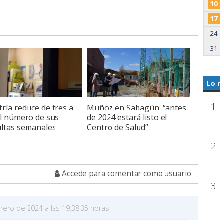
10
17
24
31
Lo 
1
tría reduce de tres a
Muñoz en Sahagún: “antes
l número de sus
de 2024 estará listo el
ltas semanales
Centro de Salud”
2
Accede para comentar como usuario
3
rero de 2024 a las 19:38:35 horas