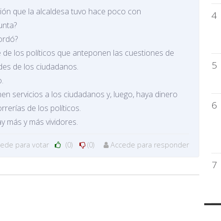
nión que la alcaldesa tuvo hace poco con
4
unta?
ordó?
 de los políticos que anteponen las cuestiones de
5
des de los ciudadanos.
o.
en servicios a los ciudadanos y, luego, haya dinero
6
rerías de los políticos.
ay más y más vividores.
cede para votar
(0)
(0)
Accede para responder
7