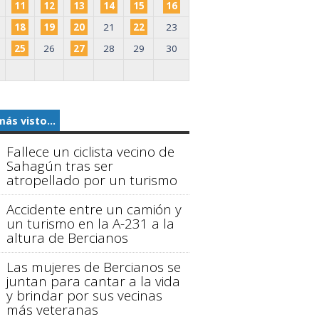
11
12
13
14
15
16
18
19
20
21
22
23
25
26
27
28
29
30
más visto...
Fallece un ciclista vecino de
Sahagún tras ser
atropellado por un turismo
Accidente entre un camión y
un turismo en la A-231 a la
altura de Bercianos
Las mujeres de Bercianos se
juntan para cantar a la vida
y brindar por sus vecinas
más veteranas