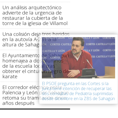
Un análisis arquitectónico
advierte de la urgencia de
restaurar la cubierta de la
torre de la iglesia de Villamol
Una colisión deja tres heridos
en la autovía A-231 a la
altura de Sahagún
El Ayuntamiento de Sahagún
homenajea a dos alumnos
de la escuela local tras
obtener el cinturón negro de
karate
El PSOE pregunta en las Cortes si la
El corredor eléctrico entre
Junta tiene intención de recuperar las
Palencia y León por Sahagún
dos consultas de Pediatría suprimidas
retoma su tramitación cinco
desde diciembre en la ZBS de Sahagún
años después