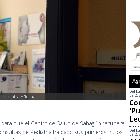
Ag
Del
Lu
de 20
pediatra y 'lucha'
Co
'Pu
Le
 para que el Centro de Salud de Sahagún recupere
Del
Lu
onsultas de Pediatría ha dado sus primeros frutos.
de 20