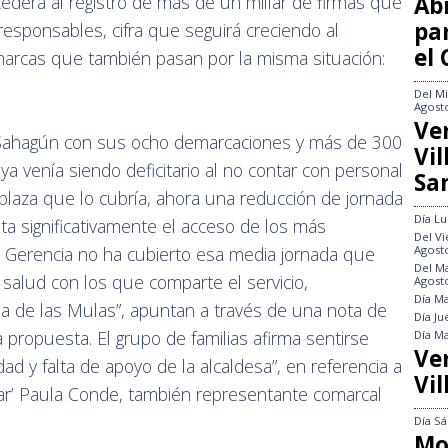
Abi
cederá al registro de más de un millar de firmas que
pa
responsables, cifra que seguirá creciendo al
el
marcas que también pasan por la misma situación:
Del
Mi
Agost
Ve
e Sahagún con sus ocho demarcaciones y más de 300
Vi
a ya venía siendo deficitario al no contar con personal
Sa
 plaza que lo cubría, ahora una reducción de jornada
Día
Lu
veta significativamente el acceso de los más
Del
Vi
Agost
a Gerencia no ha cubierto esa media jornada que
Del
Ma
 salud con los que comparte el servicio,
Agost
Día
Ma
la de las Mulas”, apuntan a través de una nota de
Día
Ju
 propuesta. El grupo de familias afirma sentirse
Día
Ma
Ve
idad y falta de apoyo de la alcaldesa”, en referencia a
Vil
lar’ Paula Conde, también representante comarcal
Día
Sá
Mo