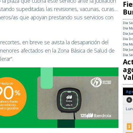
a plaza que cubría este servicio ante la jubilación
Fie
stando supeditadas las revisiones, vacunas, curas…
Bu
rmeros/as que apoyan prestando sus servicios con
Día
Sá
Día
Ma
Día
Ju
Día
Do
recortes, en breve se avista la desaparición del
Día
Ma
on menores afectados en la Zona Básica de Salud de
Día
Ju
Día
Sá
lerar”.
Ac
ag
Val
Ag
Lun
3