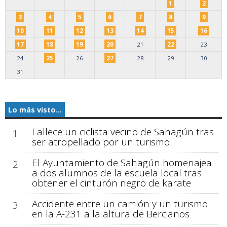
1
2
3
4
5
6
7
8
9
10
11
12
13
14
15
16
17
18
19
20
21
22
23
24
25
26
27
28
29
30
31
Lo más visto...
Fallece un ciclista vecino de Sahagún tras
1
ser atropellado por un turismo
El Ayuntamiento de Sahagún homenajea
2
a dos alumnos de la escuela local tras
obtener el cinturón negro de karate
Accidente entre un camión y un turismo
3
en la A-231 a la altura de Bercianos