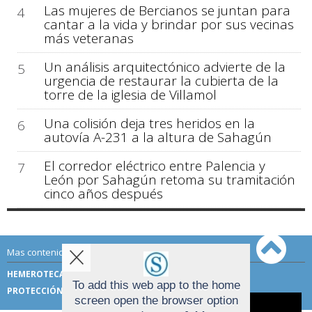
Las mujeres de Bercianos se juntan para
4
cantar a la vida y brindar por sus vecinas
más veteranas
Un análisis arquitectónico advierte de la
5
urgencia de restaurar la cubierta de la
torre de la iglesia de Villamol
Una colisión deja tres heridos en la
6
autovía A-231 a la altura de Sahagún
El corredor eléctrico entre Palencia y
7
León por Sahagún retoma su tramitación
cinco años después
Mas contenido de Sahagún Digital:
HEMEROTECA
TÉRMINOS DE USO
To add this web app to the home
PROTECCIÓN DE DATOS
screen open the browser option
Aviso sobre el Uso de cookies: