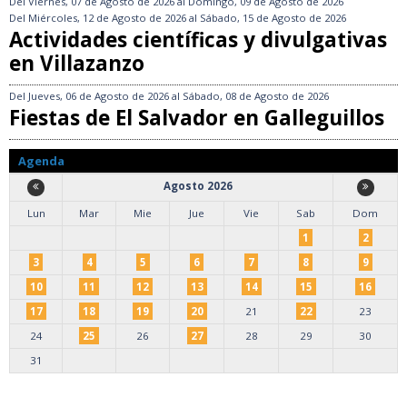
Del
Viernes, 07 de Agosto de 2026
al
Domingo, 09 de Agosto de 2026
Del
Miércoles, 12 de Agosto de 2026
al
Sábado, 15 de Agosto de 2026
Actividades científicas y divulgativas
en Villazanzo
Del
Jueves, 06 de Agosto de 2026
al
Sábado, 08 de Agosto de 2026
Fiestas de El Salvador en Galleguillos
Agenda
Agosto 2026
Lun
Mar
Mie
Jue
Vie
Sab
Dom
1
2
3
4
5
6
7
8
9
10
11
12
13
14
15
16
17
18
19
20
21
22
23
24
25
26
27
28
29
30
31