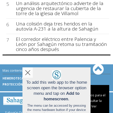
Un análisis arquitectónico advierte de la
5
urgencia de restaurar la cubierta de la
torre de la iglesia de Villamol
Una colisión deja tres heridos en la
6
autovía A-231 a la altura de Sahagún
El corredor eléctrico entre Palencia y
7
León por Sahagún retoma su tramitación
cinco años después
Mas contenido de Sahagún Digital:
HEMEROTECA
TÉRMINOS DE USO
To add this web app to the home
PROTECCIÓN DE DATOS
screen open the browser option
Aviso sobre el Uso de cookies:
menu and tap on
Add to
Utilizamos cookies nuestras y de terceros para el
homescreen
.
funcionamiento del digital. Puedes consultar la
The menu can be accessed by pressing
lista de cookies y como desconectarlas.
Ver
the menu hardware button if your device
nuestra Política de Privacidad y Cookies
Sahagún Digital |
Términos de uso
|
Protección de