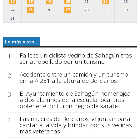
17
18
19
20
21
22
23
24
25
26
27
28
29
30
31
Lo más visto...
Fallece un ciclista vecino de Sahagún tras
1
ser atropellado por un turismo
Accidente entre un camión y un turismo
2
en la A-231 a la altura de Bercianos
El Ayuntamiento de Sahagún homenajea
3
a dos alumnos de la escuela local tras
obtener el cinturón negro de karate
Las mujeres de Bercianos se juntan para
4
cantar a la vida y brindar por sus vecinas
más veteranas