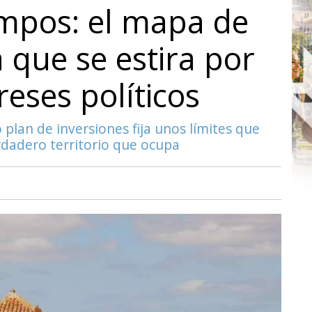
ampos: el mapa de
que se estira por
reses políticos
o plan de inversiones fija unos límites que
rdadero territorio que ocupa