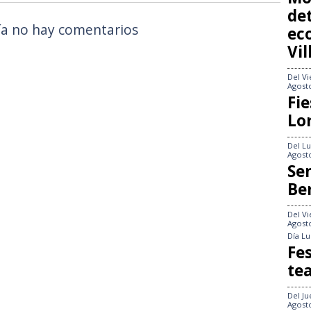
det
a no hay comentarios
ec
Vi
Del
Vi
Agost
Fie
Lo
Del
Lu
Agost
Se
Be
Del
Vi
Agost
Día
Lu
Fes
te
Del
Ju
Agost