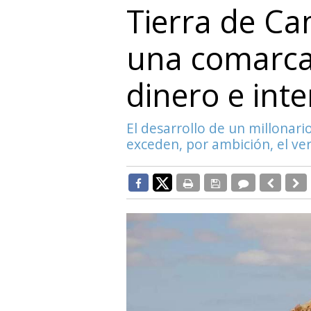
Tierra de C
una comarca 
dinero e inte
El desarrollo de un millonari
exceden, por ambición, el ve