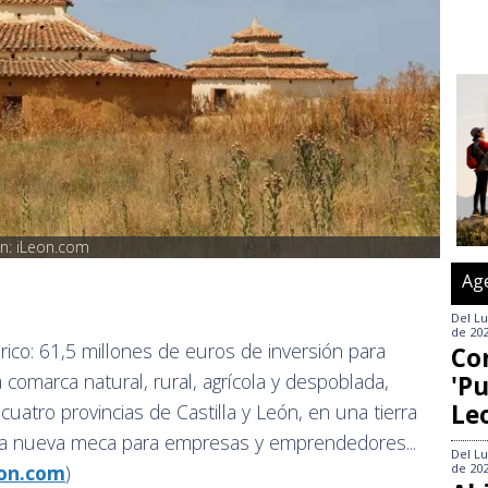
n: iLeon.com
Ag
Del
Lu
de 20
órico: 61,5 millones de euros de inversión para
Co
comarca natural, rural, agrícola y despoblada,
'Pu
Le
cuatro provincias de Castilla y León, en una tierra
na nueva meca para empresas y emprendedores...
Del
Lu
de 20
eon.com
)