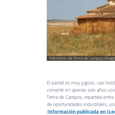
Palomares de Tierra de Campos. Image
El pastel es muy jugoso, casi hist
convertir en apenas seis años una 
Tierra de Campos, repartida entre 
de oportunidades industriales, u
(
Información publicada en iL