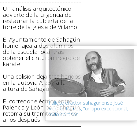
Un análisis arquitectónico
advierte de la urgencia de
restaurar la cubierta de la
torre de la iglesia de Villamol
El Ayuntamiento de Sahagún
homenajea a dos alumnos
de la escuela local tras
obtener el cinturón negro de
karate
Una colisión deja tres heridos
en la autovía A-231 a la
altura de Sahagún
El corredor eléctrico entre
Fallece el actor sahagunense José
Palencia y León por Sahagún
Vicente Ramos, "un tipo excepcional,
retoma su tramitación cinco
todo corazón"
años después