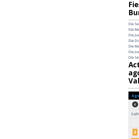
Fie
Bu
Día
Sá
Día
Ma
Día
Ju
Día
Do
Día
Ma
Día
Ju
Día
Sá
Ac
ag
Val
Ag
Lun
3