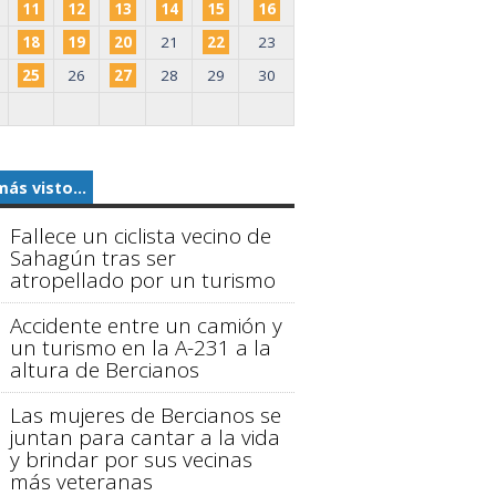
11
12
13
14
15
16
18
19
20
21
22
23
25
26
27
28
29
30
más visto...
Fallece un ciclista vecino de
Sahagún tras ser
atropellado por un turismo
Accidente entre un camión y
un turismo en la A-231 a la
altura de Bercianos
Las mujeres de Bercianos se
juntan para cantar a la vida
y brindar por sus vecinas
más veteranas