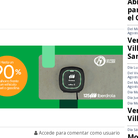
Abi
pa
el
Del
Mi
Agost
Ve
Vi
Sa
Día
Lu
Del
Vi
Agost
Del
Ma
Agost
Día
Ma
Día
Ju
Día
Ma
Ve
Vil
Día
Sá
Accede para comentar como usuario
Mo