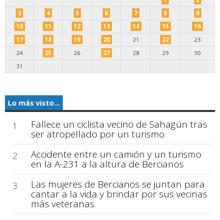
3
4
5
6
7
8
9
10
11
12
13
14
15
16
17
18
19
20
21
22
23
24
25
26
27
28
29
30
31
Lo más visto...
Fallece un ciclista vecino de Sahagún tras
1
ser atropellado por un turismo
Accidente entre un camión y un turismo
2
en la A-231 a la altura de Bercianos
Las mujeres de Bercianos se juntan para
3
cantar a la vida y brindar por sus vecinas
más veteranas