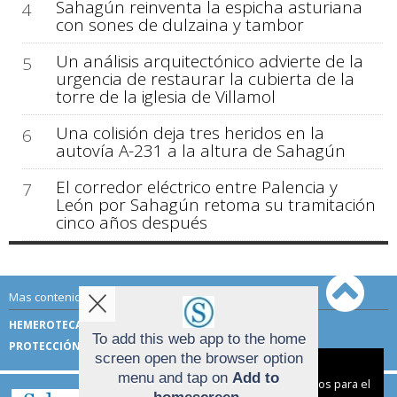
Sahagún reinventa la espicha asturiana
4
con sones de dulzaina y tambor
Un análisis arquitectónico advierte de la
5
urgencia de restaurar la cubierta de la
torre de la iglesia de Villamol
Una colisión deja tres heridos en la
6
autovía A-231 a la altura de Sahagún
El corredor eléctrico entre Palencia y
7
León por Sahagún retoma su tramitación
cinco años después
Mas contenido de Sahagún Digital:
HEMEROTECA
TÉRMINOS DE USO
To add this web app to the home
PROTECCIÓN DE DATOS
screen open the browser option
Aviso sobre el Uso de cookies:
menu and tap on
Add to
Utilizamos cookies nuestras y de terceros para el