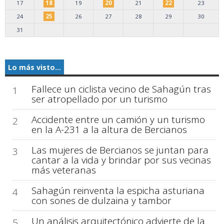
17
18
19
20
21
22
23
24
25
26
27
28
29
30
31
Lo más visto...
Fallece un ciclista vecino de Sahagún tras
1
ser atropellado por un turismo
Accidente entre un camión y un turismo
2
en la A-231 a la altura de Bercianos
Las mujeres de Bercianos se juntan para
3
cantar a la vida y brindar por sus vecinas
más veteranas
Sahagún reinventa la espicha asturiana
4
con sones de dulzaina y tambor
Un análisis arquitectónico advierte de la
5