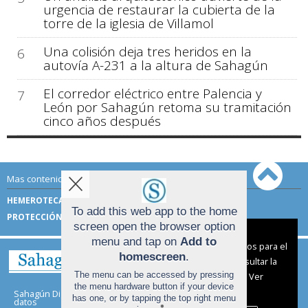
urgencia de restaurar la cubierta de la
torre de la iglesia de Villamol
Una colisión deja tres heridos en la
6
autovía A-231 a la altura de Sahagún
El corredor eléctrico entre Palencia y
7
León por Sahagún retoma su tramitación
cinco años después
Mas contenido de Sahagún Digital:
HEMEROTECA
TÉRMINOS DE USO
To add this web app to the home
PROTECCIÓN DE DATOS
screen open the browser option
Aviso sobre el Uso de cookies:
menu and tap on
Add to
Utilizamos cookies nuestras y de terceros para el
homescreen
.
funcionamiento del digital. Puedes consultar la
The menu can be accessed by pressing
lista de cookies y como desconectarlas.
Ver
the menu hardware button if your device
nuestra Política de Privacidad y Cookies
Sahagún Digital |
Términos de uso
|
Protección de
has one, or by tapping the top right menu
datos