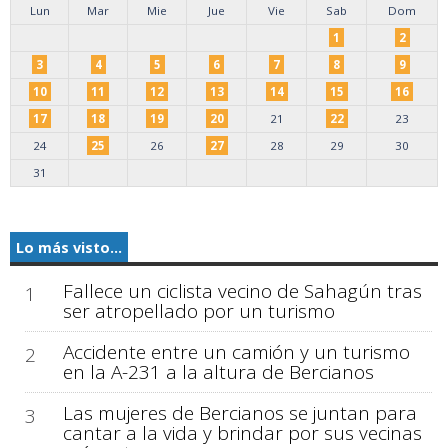
Lun
Mar
Mie
Jue
Vie
Sab
Dom
1
2
3
4
5
6
7
8
9
10
11
12
13
14
15
16
17
18
19
20
21
22
23
24
25
26
27
28
29
30
31
Lo más visto...
Fallece un ciclista vecino de Sahagún tras
1
ser atropellado por un turismo
Accidente entre un camión y un turismo
2
en la A-231 a la altura de Bercianos
Las mujeres de Bercianos se juntan para
3
cantar a la vida y brindar por sus vecinas