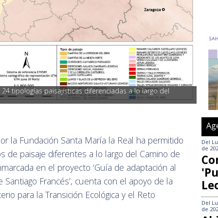
 24 tipologías paisajísticas diferenciadas a lo largo del 
Ag
or la Fundación Santa María la Real ha permitido
Del
Lu
de 20
pos de paisaje diferentes a lo largo del Camino de
Co
 enmarcada en el proyecto ‘Guía de adaptación al
'Pu
e Santiago Francés’, cuenta con el apoyo de la
Le
rio para la Transición Ecológica y el Reto
Del
Lu
de 20