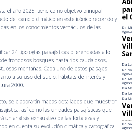
Abi
pa
ta el año 2025, tiene como objetivo principal
el
acto del cambio climático en este icónico recorrido y
adas en los conocimientos vernáculos de las
Del
Mi
Agost
Ve
Vi
ficar 24 tipologías paisajísticas diferenciadas a lo
Sa
sde frondosos bosques hasta ríos caudalosos,
Día
Lu
jestuosas montañas. Cada uno de estos paisajes
Del
Vi
Agost
anto a su uso del suelo, hábitats de interés y
Del
Ma
Agost
atura 2000.
Día
Ma
Día
Ju
Día
Ma
yecto, se elaborarán mapas detallados que muestren
Ve
aisajística, así como las unidades paisajísticas que
Vil
 un análisis exhaustivo de las fortalezas y
Del
Vi
do en cuenta su evolución climática y cartográfica
Agost