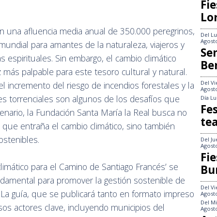
Fie
Lo
n una afluencia media anual de 350.000 peregrinos,
Del
Lu
Agost
mundial para amantes de la naturaleza, viajeros y
Se
 espirituales. Sin embargo, el cambio climático
Be
ás palpable para este tesoro cultural y natural.
Del
Vi
l incremento del riesgo de incendios forestales y la
Agost
ones torrenciales son algunos de los desafíos que
Día
Lu
Fes
enario, la Fundación Santa María la Real busca no
te
s que entraña el cambio climático, sino también
ostenibles.
Del
Ju
Agost
Fie
climático para el Camino de Santiago Francés’ se
Bu
ndamental para promover la gestión sostenible de
Del
Vi
. La guía, que se publicará tanto en formato impreso
Agost
Del
Mi
ersos actores clave, incluyendo municipios del
Agost