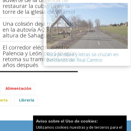
restaurar la cubierta de la
torre de la iglesia de Villamol
Una colisión deja tres heridos
en la autovía A-231 a la
altura de Sahagún
El corredor eléctrico entre
Palencia y León por Sahagún
Ruta Jacobea y letras se cruzan en
retoma su tramitación cinco
Bercianos del Real Camino
años después
Alimentación
ería
Librería
Aviso sobre el Uso de cookies:
Utilizamos cookies nuestras y de terceros para el