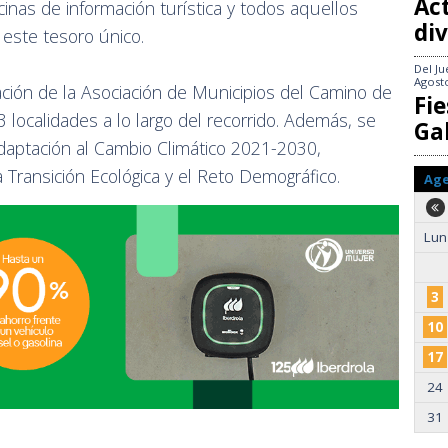
Act
cinas de información turística y todos aquellos
div
 este tesoro único.
Del
Ju
Agost
ación de la Asociación de Municipios del Camino de
Fie
 localidades a lo largo del recorrido. Además, se
Gal
daptación al Cambio Climático 2021-2030,
a Transición Ecológica y el Reto Demográfico.
Ag
Lun
3
10
17
24
31