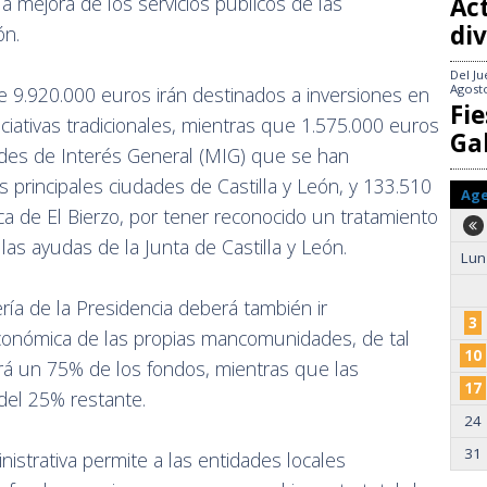
Act
la mejora de los servicios públicos de las
div
ón.
Del
Ju
Agost
 9.920.000 euros irán destinados a inversiones en
Fie
ativas tradicionales, mientras que 1.575.000 euros
Gal
des de Interés General (MIG) que se han
 principales ciudades de Castilla y León, y 133.510
Ag
a de El Bierzo, por tener reconocido un tratamiento
 las ayudas de la Junta de Castilla y León.
Lun
ría de la Presidencia deberá también ir
3
conómica de las propias mancomunidades, de tal
10
rá un 75% de los fondos, mientras que las
17
el 25% restante.
24
31
istrativa permite a las entidades locales