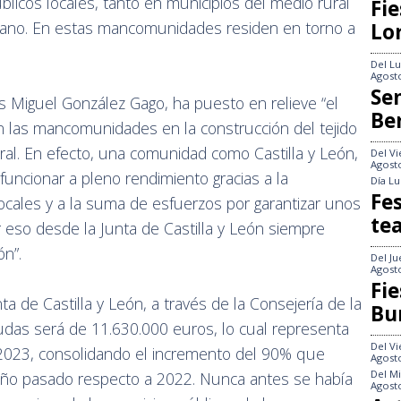
blicos locales, tanto en municipios del medio rural
Fie
bano. En estas mancomunidades residen en torno a
Lo
Del
Lu
Agost
Se
is Miguel González Gago, ha puesto en relieve “el
Be
 las mancomunidades en la construcción del tejido
rural. En efecto, una comunidad como Castilla y León,
Del
Vi
Agost
funcionar a pleno rendimiento gracias a la
Día
Lu
Fes
locales y a la suma de esfuerzos por garantizar unos
te
or eso desde la Junta de Castilla y León siempre
n”.
Del
Ju
Agost
Fie
ta de Castilla y León, a través de la Consejería de la
Bu
yudas será de 11.630.000 euros, lo cual representa
Del
Vi
2023, consolidando el incremento del 90% que
Agost
Del
Mi
año pasado respecto a 2022. Nunca antes se había
Agost