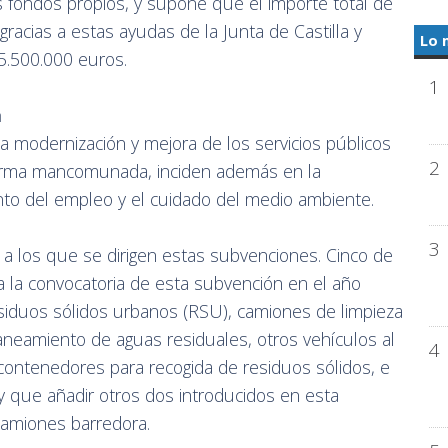
 fondos propios, y supone que el importe total de
racias a estas ayudas de la Junta de Castilla y
Lo 
.500.000 euros.
1
a
a modernización y mejora de los servicios públicos
2
orma mancomunada, inciden además en la
nto del empleo y el cuidado del medio ambiente.
3
s a los que se dirigen estas subvenciones. Cinco de
 la convocatoria de esta subvención en el año
siduos sólidos urbanos (RSU), camiones de limpieza
aneamiento de aguas residuales, otros vehículos al
4
contenedores para recogida de residuos sólidos, e
 que añadir otros dos introducidos en esta
camiones barredora.