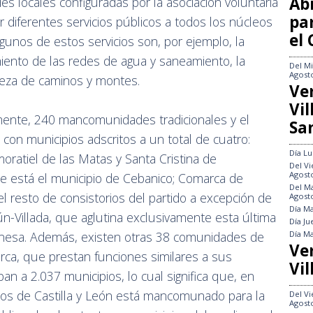
Abi
 locales configuradas por la asociación voluntaria
pa
r diferentes servicios públicos a todos los núcleos
el
gunos de estos servicios son, por ejemplo, la
iento de las redes de agua y saneamiento, la
Del
Mi
Agost
mpieza de caminos y montes.
Ve
Vi
lmente, 240 mancomunidades tradicionales y el
Sa
 con municipios adscritos a un total de cuatro:
Día
Lu
moratiel de las Matas y Santa Cristina de
Del
Vi
Agost
nde está el municipio de Cebanico; Comarca de
Del
Ma
l resto de consistorios del partido a excepción de
Agost
Día
Ma
ún-Villada, que aglutina exclusivamente esta última
Día
Ju
Día
Ma
leonesa. Además, existen otras 38 comunidades de
Ve
marca, que prestan funciones similares a sus
Vil
an a 2.037 municipios, lo cual significa que, en
pios de Castilla y León está mancomunado para la
Del
Vi
Agost