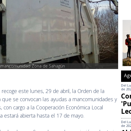
 la mancomunidad Zona de Sahagún
Ag
Del
Lu
de 20
ón recoge este lunes, 29 de abril, la Orden de la
Co
 la que se convocan las ayudas a mancomunidades y
'Pu
as, con cargo a la Cooperación Económica Local
Le
a estará abierta hasta el 17 de mayo.
Del
Lu
de 20