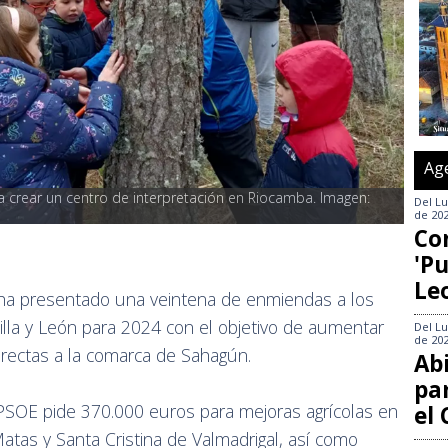
Ag
crear un centro de interpretación en Riocamba. Imagen: 
Del
Lu
de 20
Co
'Pu
Le
a ha presentado una veintena de enmiendas a los
lla y León para 2024 con el objetivo de aumentar
Del
Lu
de 20
directas a la comarca de Sahagún.
Abi
pa
l PSOE pide 370.000 euros para mejoras agrícolas en
el
 Matas y Santa Cristina de Valmadrigal, así como