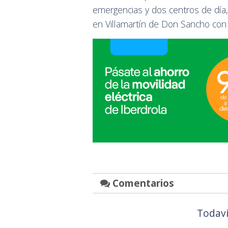
emergencias y dos centros de día,
en Villamartín de Don Sancho con
Comentarios
Todaví