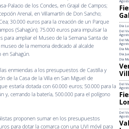
Agost
asa-Palacio de los Condes, en Grajal de Campos;
Fie
epción Arenal, en Villamartín de Don Sancho;
Gal
 Cea; 30.000 euros para la creación de un Parque
Día
Lu
Campos (Sahagún); 75.000 euros para impulsar la
Del
Vi
Agost
os para ampliar el Museo de la Semana Santa de
Del
Ma
Agost
 museo de la memoria dedicado al alcalde
Día
Ma
o en Sahagún.
Día
Ju
Día
Ma
Ve
 las enmiendas a los presupuestos de Castilla y
Vil
ión de la Casa de la Villa en San Miguel de
Del
Vi
 que estaría dotada con 60.000 euros; 50.000 para la
Agost
Fie
 y, cerrando la batería, 500.000 para el polígono
Lo
Del
Vi
Agost
cialistas proponen sumar en los presupuestos
Va
uros para dotar la comarca con una UVI móvil para