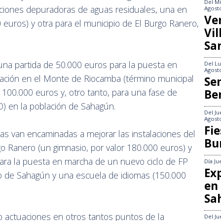
Del
Mi
ciones depuradoras de aguas residuales, una en
Agost
Ve
 euros) y otra para el municipio de El Burgo Ranero,
Vi
Sa
una partida de 50.000 euros para la puesta en
Del
Lu
Agost
ación en el Monte de Riocamba (término municipal
Se
 100.000 euros y, otro tanto, para una fase de
Be
PO) en la población de Sahagún.
Del
Ju
Agost
Fie
as van encaminadas a mejorar las instalaciones del
Bu
o Ranero (un gimnasio, por valor 180.000 euros) y
para la puesta en marcha de un nuevo ciclo de FP
Día
Ju
Exp
ro de Sahagún y una escuela de idiomas (150.000
en
Sa
ho actuaciones en otros tantos puntos de la
Del
Ju