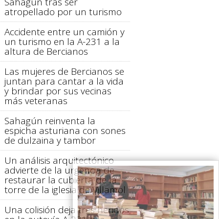
Sahagún tras ser
atropellado por un turismo
Accidente entre un camión y
un turismo en la A-231 a la
altura de Bercianos
Las mujeres de Bercianos se
juntan para cantar a la vida
y brindar por sus vecinas
más veteranas
Sahagún reinventa la
espicha asturiana con sones
de dulzaina y tambor
Un análisis arquitectónico
advierte de la urgencia de
restaurar la cubierta de la
torre de la iglesia de Villamol
Una colisión deja tres heridos