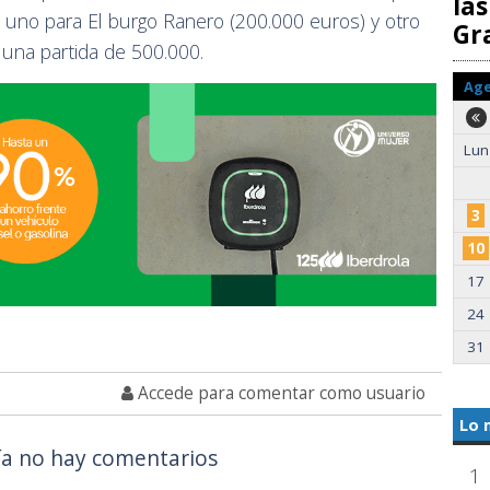
las
 uno para El burgo Ranero (200.000 euros) y otro
Gr
 una partida de 500.000.
Ag
Lun
3
10
17
24
31
Accede para comentar como usuario
Lo 
a no hay comentarios
1