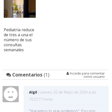
Pediatría reduce
de tres a una el
número de sus
consultas
semanales
Accede para comentar
Comentarios
(1)
como usuario
Algil
| Jueves, 02 de Mayo de 2024 a las
10:22:17 horas
"Hacemos lo que podemos". Eso nos