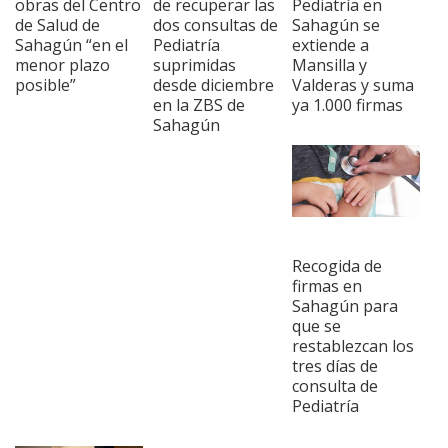
obras del Centro
de recuperar las
Pediatría en
de Salud de
dos consultas de
Sahagún se
Sahagún “en el
Pediatría
extiende a
menor plazo
suprimidas
Mansilla y
posible”
desde diciembre
Valderas y suma
en la ZBS de
ya 1.000 firmas
Sahagún
Recogida de
firmas en
Sahagún para
que se
restablezcan los
tres días de
consulta de
Pediatría