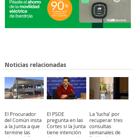
Noticias relacionadas
El Procurador
El PSOE
La ‘lucha’ por
del Común insta
pregunta en las
recuperar tres
a la Junta a que
Cortes si la Junta
consultas
termine las
tiene intención
semanales de