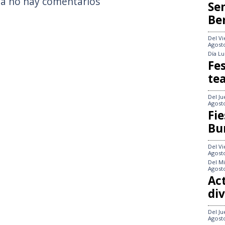
a no hay comentarios
Se
Be
Del
Vi
Agost
Día
Lu
Fes
te
Del
Ju
Agost
Fie
Bu
Del
Vi
Agost
Del
Mi
Agost
Act
div
Del
Ju
Agost