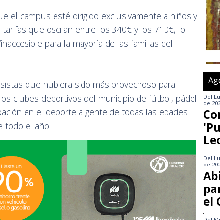
e el campus esté dirigido exclusivamente a niños y
 tarifas que oscilan entre los 340€ y los 710€, lo
inaccesible para la mayoría de las familias del
Ag
nesistas que hubiera sido más provechoso para
los clubes deportivos del municipio de fútbol, pádel
Del
Lu
de 20
cipación en el deporte a gente de todas las edades
Co
'Pu
 todo el año.
Le
Del
Lu
de 20
Abi
pa
el
Del
Mi