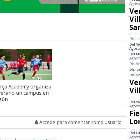
Agost
Ve
Vi
Sa
Día
Lu
Del
Vi
Agost
Del
Ma
Agost
Día
Ma
Día
Ju
Día
Ma
Ve
rça Academy organiza
Vil
verano un campus en
gún
Del
Vi
Agost
Fie
Lo
Accede para comentar como usuario
Del
Lu
Agost