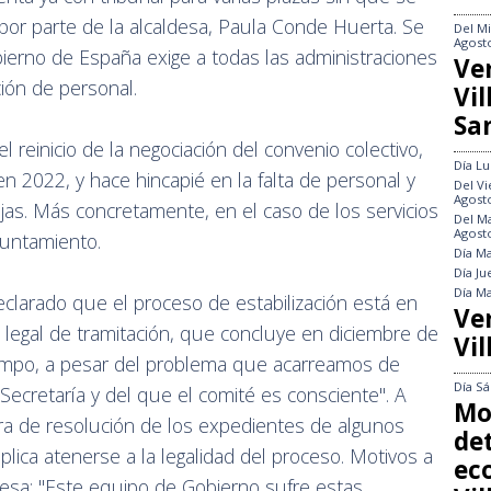
por parte de la alcaldesa, Paula Conde Huerta. Se
Del
Mi
Agost
ierno de España exige a todas las administraciones
Ve
ión de personal.
Vi
Sa
 reinicio de la negociación del convenio colectivo,
Día
Lu
 2022, y hace hincapié en la falta de personal y
Del
Vi
Agost
ajas. Más concretamente, en el caso de los servicios
Del
Ma
Agost
yuntamiento.
Día
Ma
Día
Ju
Día
Ma
clarado que el proceso de estabilización está en
Ve
 legal de tramitación, que concluye en diciembre de
Vil
tiempo, a pesar del problema que acarreamos de
Día
Sá
Secretaría y del que el comité es consciente". A
Mo
era de resolución de los expedientes de algunos
det
plica atenerse a la legalidad del proceso. Motivos a
ec
ldesa: "Este equipo de Gobierno sufre estas