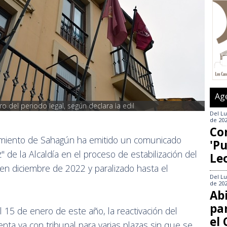
Ag
o del periodo legal, según declara la edil
Del
Lu
de 20
Co
miento de Sahagún ha emitido un comunicado
'Pu
" de la Alcaldía en el proceso de estabilización del
Le
o en diciembre de 2022 y paralizado hasta el
Del
Lu
de 20
Abi
pa
el 15 de enero de este año, la reactivación del
el
ta ya con tribunal para varias plazas sin que se