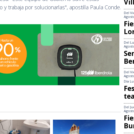
Vi
o y trabaja por solucionarlas", apostilla Paula Conde.
Del
Vi
Agost
Fie
Lo
Del
Lu
Agost
Se
Be
Del
Vi
Agost
Día
Lu
Fes
te
Del
Ju
Agost
Fie
Bu