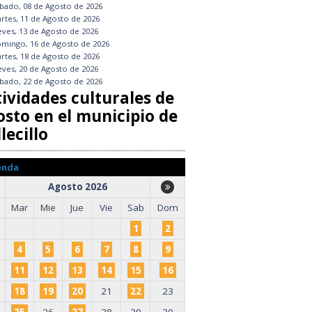
bado, 08 de Agosto de 2026
rtes, 11 de Agosto de 2026
eves, 13 de Agosto de 2026
mingo, 16 de Agosto de 2026
rtes, 18 de Agosto de 2026
eves, 20 de Agosto de 2026
bado, 22 de Agosto de 2026
tividades culturales de
osto en el municipio de
lecillo
enda
Agosto 2026
Mar
Mie
Jue
Vie
Sab
Dom
1
2
4
5
6
7
8
9
11
12
13
14
15
16
18
19
20
21
22
23
25
26
27
28
29
30