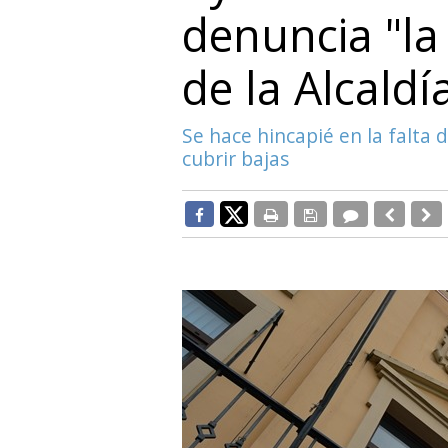
denuncia "la
de la Alcaldí
Se hace hincapié en la falta 
cubrir bajas