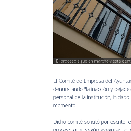
El proceso sigue en marcha y está dentr
El Comité de Empresa del Ayunta
denunciando "la inacción y dejadez
personal de la institución, iniciad
momento.
Dicho comité solicitó por escrito, 
proceso que, según aseguran, cuen