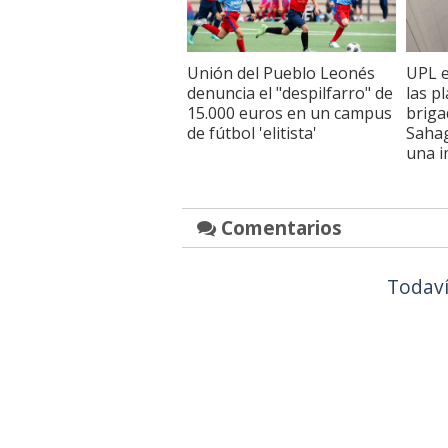
Unión del Pueblo Leonés
UPL e
denuncia el "despilfarro" de
las p
15.000 euros en un campus
briga
de fútbol 'elitista'
Saha
una i
Comentarios
Todaví