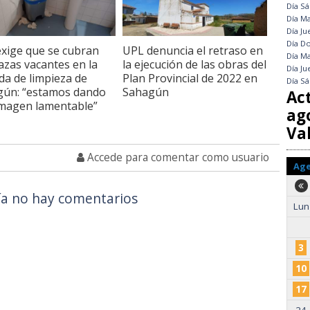
Día
Sá
Día
Ma
Día
Ju
Día
Do
xige que se cubran
UPL denuncia el retraso en
Día
Ma
lazas vacantes en la
la ejecución de las obras del
Día
Ju
da de limpieza de
Plan Provincial de 2022 en
Día
Sá
gún: “estamos dando
Sahagún
Ac
magen lamentable”
ag
Val
Accede para comentar como usuario
Ag
a no hay comentarios
Lun
3
10
17
24