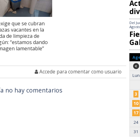
Act
div
xige que se cubran
Del
Ju
Agost
lazas vacantes en la
Fie
da de limpieza de
Gal
gún: “estamos dando
magen lamentable”
Ag
Accede para comentar como usuario
Lun
a no hay comentarios
3
10
17
24
31