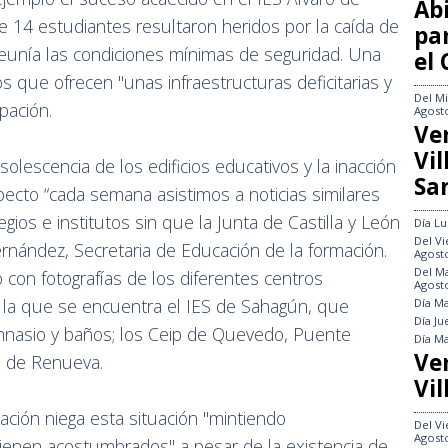
Abi
 14 estudiantes resultaron heridos por la caída de
pa
reunía las condiciones mínimas de seguridad. Una
el
s que ofrecen "unas infraestructuras deficitarias y
Del
Mi
pación.
Agost
Ve
Vi
solescencia de los edificios educativos y la inacción
Sa
specto “cada semana asistimos a noticias similares
gios e institutos sin que la Junta de Castilla y León
Día
Lu
Del
Vi
ernández, Secretaria de Educación de la formación.
Agost
Del
Ma
 con fotografías de los diferentes centros
Agost
n la que se encuentra el IES de Sahagún, que
Día
Ma
Día
Ju
mnasio y baños; los Ceip de Quevedo, Puente
Día
Ma
Ve
s de Renueva.
Vil
ción niega esta situación "mintiendo
Del
Vi
Agost
ienen acostumbrados" a pesar de la existencia de