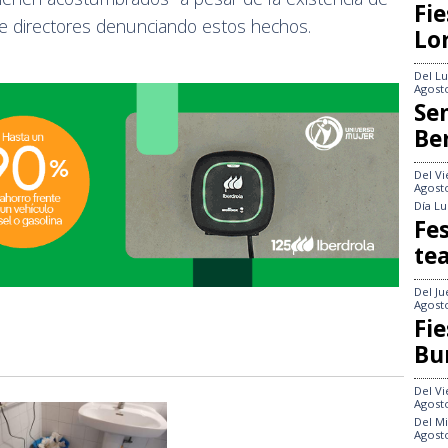
Fie
de directores denunciando estos hechos.
Lo
Del
Lu
Agost
Se
Be
Del
Vi
Agost
Día
Lu
Fes
te
Del
Ju
Agost
Fie
Bu
Del
Vi
Agost
Del
Mi
Agost