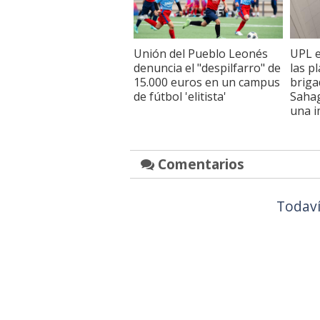
Unión del Pueblo Leonés
UPL e
denuncia el "despilfarro" de
las p
15.000 euros en un campus
briga
de fútbol 'elitista'
Saha
una i
Comentarios
Todaví