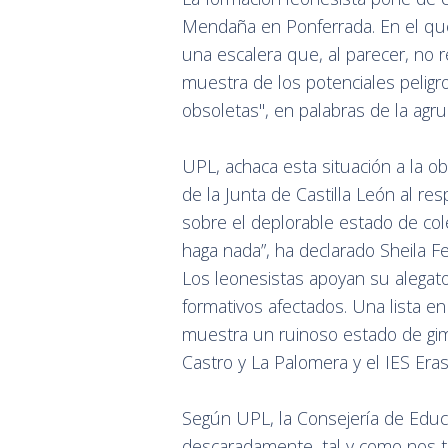
Mendaña en Ponferrada. En el que
una escalera que, al parecer, no 
muestra de los potenciales peligro
obsoletas", en palabras de la agru
UPL, achaca esta situación a la ob
de la Junta de Castilla León al re
sobre el deplorable estado de cole
haga nada”, ha declarado Sheila F
Los leonesistas apoyan su alegato
formativos afectados. Una lista e
muestra un ruinoso estado de gi
Castro y La Palomera y el IES Era
Según UPL, la Consejería de Educa
descaradamente, tal y como nos t