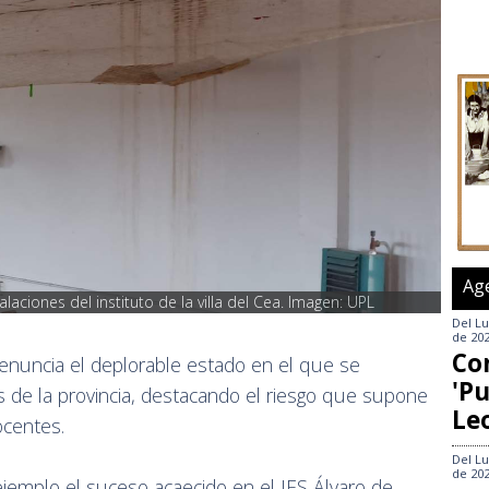
Ag
laciones del instituto de la villa del Cea. Imagen: UPL
Del
Lu
de 20
Co
nuncia el deplorable estado en el que se
'Pu
 de la provincia, destacando el riesgo que supone
Le
ocentes.
Del
Lu
de 20
jemplo el suceso acaecido en el IES Álvaro de