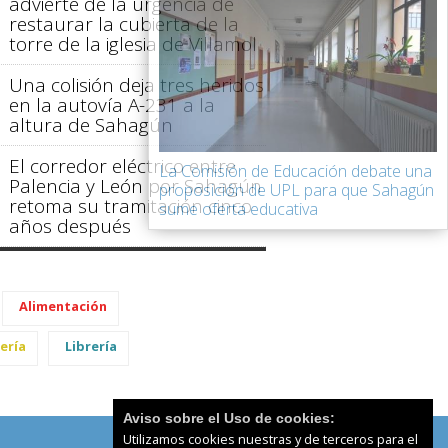
advierte de la urgencia de
restaurar la cubierta de la
torre de la iglesia de Villamol
Una colisión deja tres heridos
en la autovía A-231 a la
altura de Sahagún
El corredor eléctrico entre
La Comisión de Educación debate una
Palencia y León por Sahagún
proposición de UPL para que Sahagún
retoma su tramitación cinco
sume oferta educativa
años después
Alimentación
ería
Librería
Aviso sobre el Uso de cookies:
Utilizamos cookies nuestras y de terceros para el