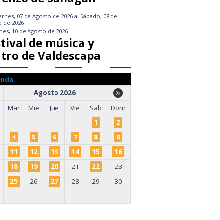
ernes, 07 de Agosto de 2026
al
Sábado, 08 de
o de 2026
nes, 10 de Agosto de 2026
tival de música y
atro de Valdescapa
enda
Agosto 2026
Mar
Mie
Jue
Vie
Sab
Dom
1
2
4
5
6
7
8
9
11
12
13
14
15
16
18
19
20
21
22
23
25
26
27
28
29
30