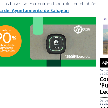
to. Las bases se encuentran disponibles en el tablón
ca del Ayuntamiento de Sahagún
.
Ag
Del
Lu
de 20
Co
'Pu
Le
Del
Lu
de 20