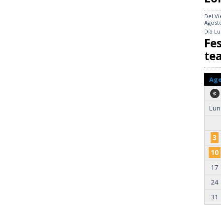
Del
Vi
Agost
Día
Lu
Fes
te
Ag
Lun
3
10
17
24
31