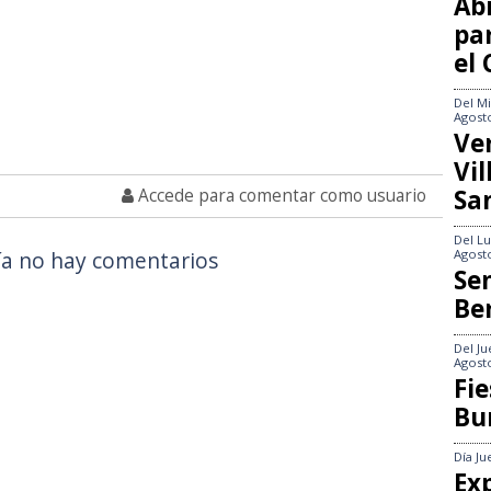
Abi
pa
el
Del
Mi
Agost
Ve
Vi
Sa
Accede para comentar como usuario
Del
Lu
Agost
a no hay comentarios
Se
Be
Del
Ju
Agost
Fie
Bu
Día
Ju
Exp