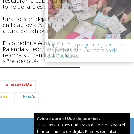
restaurar la cubierta de la
torre de la iglesia de Villamol
Una colisión deja tres heridos
en la autovía A-231 a la
altura de Sahagún
El corredor eléctrico entre
Impulso a los programas juveniles de
Palencia y León por Sahagún
los pueblos con una inversión de
retoma su tramitación cinco
250.000 euros
años después
Alimentación
ería
Librería
Aviso sobre el Uso de cookies:
Utilizamos cookies nuestras y de terceros para el
funcionamiento del digital. Puedes consultar la