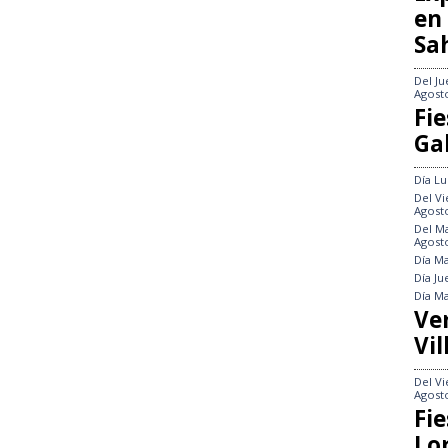
en
Sa
Del
Ju
Agost
Fie
Gal
Día
Lu
Del
Vi
Agost
Del
Ma
Agost
Día
Ma
Día
Ju
Día
Ma
Ve
Vil
Del
Vi
Agost
Fie
Lo