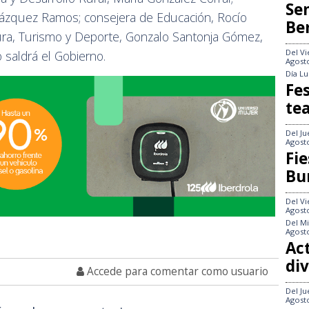
Se
Vázquez Ramos; consejera de Educación, Rocío
Be
ura, Turismo y Deporte, Gonzalo Santonja Gómez,
Del
Vi
 saldrá el Gobierno.
Agost
Día
Lu
Fes
te
Del
Ju
Agost
Fie
Bu
Del
Vi
Agost
Del
Mi
Agost
Act
div
Accede para comentar como usuario
Del
Ju
Agost