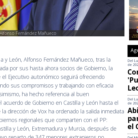
a, Alfonso Fernández Mañueco
Ag
lla y León, Alfonso Fernández Mañueco, tras la
Del
Lu
de 20
ada por sus hasta ahora socios de Gobierno, la
Co
 el Ejecutivo autonómico seguirá ofreciendo
'Pu
endo sus compromisos y trabajando con eficacia
Le
Asimismo, ha hecho referencia al buen
Del
Lu
 acuerdo de Gobierno en Castilla y León hasta el
de 20
Abi
 la dirección de Vox ha ordenado la salida inmediata
pa
obiernos regionales que comparten con el PP:
el
stilla y León, Extremadura y Murcia, después de
vo reparto de 347 menores extranjeros no
Del
Mi