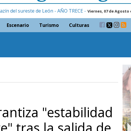
azín del sureste de León - AÑO TRECE -
Viernes, 07 de Agosto 
Escenario
Turismo
Culturas
ntiza "estabilidad
" tras la salida de