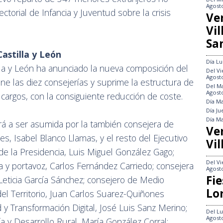
Agost
orial de Infancia y Juventud sobre la crisis
Ve
Vi
Sa
astilla y León
Día
Lu
illa y León ha anunciado la nueva composición del
Del
Vi
Agost
e las diez consejerías y suprime la estructura de
Del
Ma
Agost
s cargos, con la consiguiente reducción de coste.
Día
Ma
Día
Ju
Día
Ma
rá a ser asumida por la también consejera de
Ve
s, Isabel Blanco Llamas, y el resto del Ejecutivo
Vil
e la Presidencia, Luis Miguel González Gago;
Del
Vi
 y portavoz, Carlos Fernández Carriedo; consejera
Agost
Fie
Leticia García Sánchez; consejero de Medio
Lo
el Territorio, Juan Carlos Suarez-Quiñones
 y Transformación Digital, José Luis Sanz Merino;
Del
Lu
Agost
a y Desarrollo Rural, María González Corral;