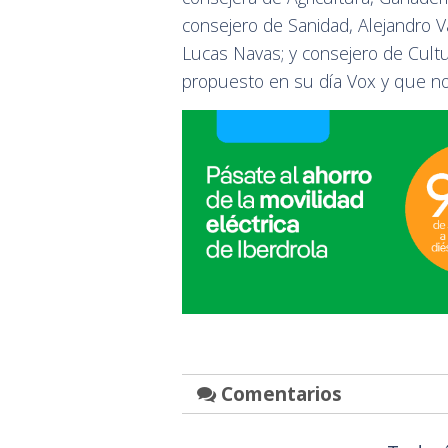
consejero de Sanidad, Alejandro 
Lucas Navas; y consejero de Cult
propuesto en su día Vox y que no
Comentarios