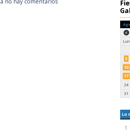
a no hay comentarios
Fie
Gal
Ag
Lun
3
10
17
24
31
Lo 
1