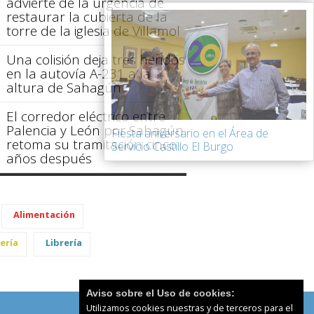
advierte de la urgencia de
restaurar la cubierta de la
torre de la iglesia de Villamol
Una colisión deja tres heridos
en la autovía A-231 a la
altura de Sahagún
El corredor eléctrico entre
Palencia y León por Sahagún
Fiesta aniversario en el Área de
retoma su tramitación cinco
Servicio Castillo El Burgo
años después
Alimentación
ería
Librería
Aviso sobre el Uso de cookies:
Utilizamos cookies nuestras y de terceros para el