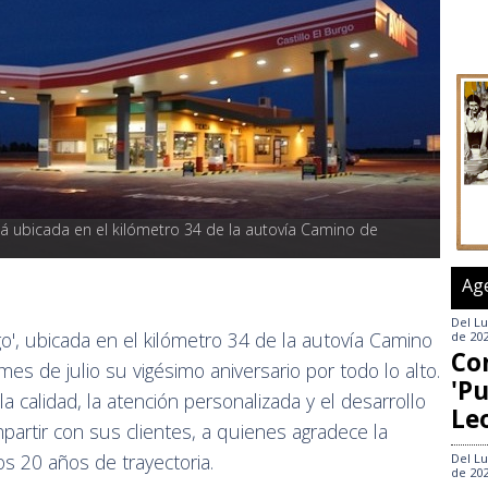
está ubicada en el kilómetro 34 de la autovía Camino de 
Ag
Del
Lu
rgo', ubicada en el kilómetro 34 de la autovía Camino
de 20
Co
mes de julio su vigésimo aniversario por todo lo alto.
'Pu
calidad, la atención personalizada y el desarrollo
Le
partir con sus clientes, a quienes agradece la
s 20 años de trayectoria.
Del
Lu
de 20