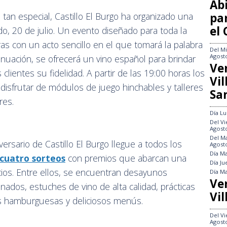
Abi
pa
tan especial, Castillo El Burgo ha organizado una
el
do, 20 de julio. Un evento diseñado para toda la
ras con un acto sencillo en el que tomará la palabra
Del
Mi
Agost
inuación, se ofrecerá un vino español para brindar
Ve
 clientes su fidelidad. A partir de las 19:00 horas los
Vi
isfrutar de módulos de juego hinchables y talleres
Sa
ores.
Día
Lu
Del
Vi
Agost
Del
Ma
versario de Castillo El Burgo llegue a todos los
Agost
Día
Ma
cuatro sorteos
con premios que abarcan una
Día
Ju
ios. Entre ellos, se encuentran desayunos
Día
Ma
Ve
ados, estuches de vino de alta calidad, prácticas
Vil
es hamburguesas y deliciosos menús.
Del
Vi
Agost