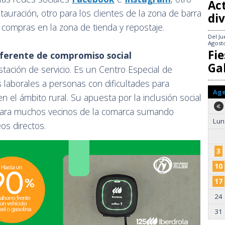
Act
tauración, otro para los clientes de la zona de barra
div
 compras en la zona de tienda y repostaje.
Del
Ju
Agost
Fie
eferente de compromiso social
Gal
stación de servicio. Es un Centro Especial de
laborales a personas con dificultades para
Ag
n el ámbito rural. Su apuesta por la inclusión social
para muchos vecinos de la comarca sumando
Lun
os directos.
3
10
17
24
31