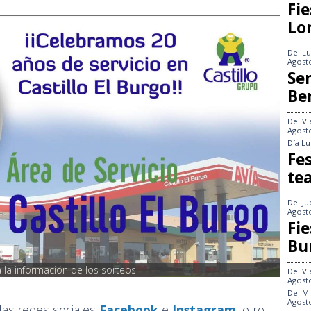
Fie
Lo
Del
Lu
Agost
Se
Be
Del
Vi
Agost
Día
Lu
Fes
te
Del
Ju
Agost
Fie
Bu
a la información de los sorteos
Del
Vi
Agost
Del
Mi
Agost
 las redes sociales
Facebook
e
Instagram
, otro