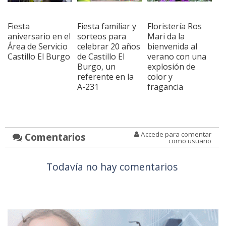
Fiesta
Fiesta familiar y
Floristería Ros
aniversario en el
sorteos para
Mari da la
Área de Servicio
celebrar 20 años
bienvenida al
Castillo El Burgo
de Castillo El
verano con una
Burgo, un
explosión de
referente en la
color y
A-231
fragancia
Accede para comentar
Comentarios
como usuario
Todavía no hay comentarios