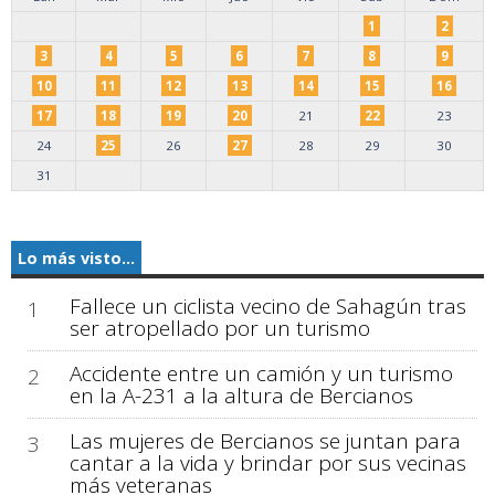
1
2
3
4
5
6
7
8
9
10
11
12
13
14
15
16
17
18
19
20
21
22
23
24
25
26
27
28
29
30
31
Lo más visto...
Fallece un ciclista vecino de Sahagún tras
1
ser atropellado por un turismo
Accidente entre un camión y un turismo
2
en la A-231 a la altura de Bercianos
Las mujeres de Bercianos se juntan para
3
cantar a la vida y brindar por sus vecinas
más veteranas