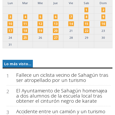
Lun
Mar
Mie
Jue
Vie
Sab
Dom
1
2
3
4
5
6
7
8
9
10
11
12
13
14
15
16
17
18
19
20
21
22
23
24
25
26
27
28
29
30
31
Lo más visto...
Fallece un ciclista vecino de Sahagún tras
1
ser atropellado por un turismo
El Ayuntamiento de Sahagún homenajea
2
a dos alumnos de la escuela local tras
obtener el cinturón negro de karate
Accidente entre un camión y un turismo
3