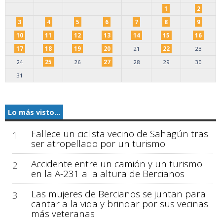
1
2
3
4
5
6
7
8
9
10
11
12
13
14
15
16
17
18
19
20
21
22
23
24
25
26
27
28
29
30
31
Lo más visto...
Fallece un ciclista vecino de Sahagún tras
1
ser atropellado por un turismo
Accidente entre un camión y un turismo
2
en la A-231 a la altura de Bercianos
Las mujeres de Bercianos se juntan para
3
cantar a la vida y brindar por sus vecinas
más veteranas