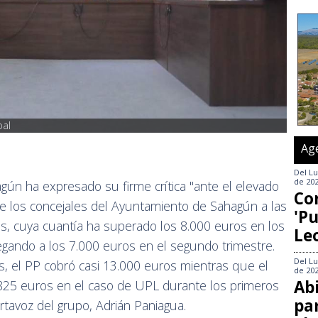
pal
Ag
Del
Lu
de 20
ún ha expresado su firme crítica "ante el elevado
Co
de los concejales del Ayuntamiento de Sahagún a las
'Pu
s, cuya cuantía ha superado los 8.000 euros en los
Le
egando a los 7.000 euros en el segundo trimestre.
Del
Lu
cos, el PP cobró casi 13.000 euros mientras que el
de 20
Abi
825 euros en el caso de UPL durante los primeros
pa
rtavoz del grupo, Adrián Paniagua.