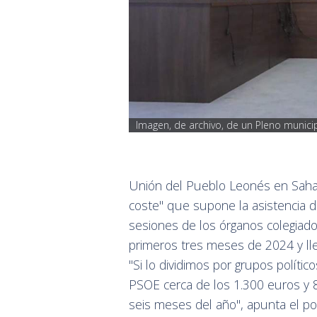
Imagen, de archivo, de un Pleno munici
Unión del Pueblo Leonés en Sahag
coste" que supone la asistencia 
sesiones de los órganos colegiado
primeros tres meses de 2024 y ll
"Si lo dividimos por grupos políti
PSOE cerca de los 1.300 euros y 
seis meses del año", apunta el po