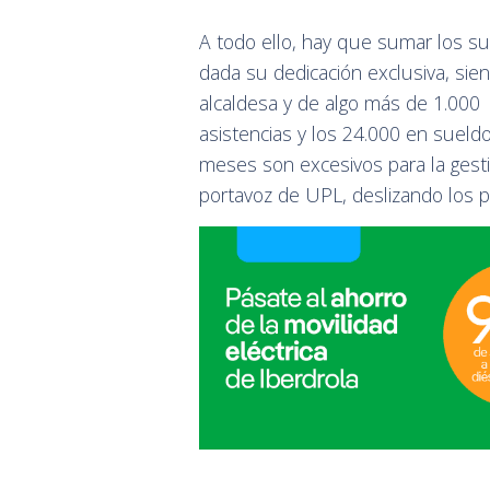
A todo ello, hay que sumar los sue
dada su dedicación exclusiva, sie
alcaldesa y de algo más de 1.000 e
asistencias y los 24.000 en sueldo
meses son excesivos para la gesti
portavoz de UPL, deslizando los p