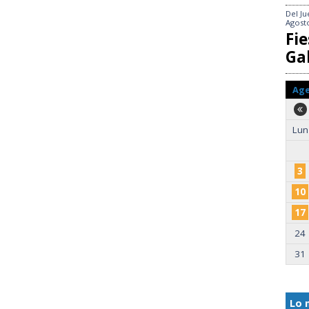
Del
Ju
Agost
Fie
Gal
Ag
Lun
3
10
17
24
31
Lo 