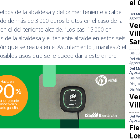
el
ldos de la alcaldesa y del primer teniente alcalde
Del
Mi
Agost
ndo de más de 3.000 euros brutos en el caso de la
Ve
n el del teniente alcalde. "Los casi 15.000 en
Vi
s de la alcaldesa y el teniente alcalde en estos seis
Sa
ón que se realiza en el Ayuntamiento", manifestó el
Día
Lu
osibles usos que se le puede dar a este dinero.
Del
Vi
Agost
Del
Ma
Agost
Día
Ma
Día
Ju
Día
Ma
Ve
Vil
Del
Vi
Agost
Fie
Lo