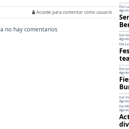
Del
Lu
Agost
Accede para comentar como usuario
Se
Be
a no hay comentarios
Del
Vi
Agost
Día
Lu
Fes
te
Del
Ju
Agost
Fie
Bu
Del
Vi
Agost
Del
Mi
Agost
Act
div