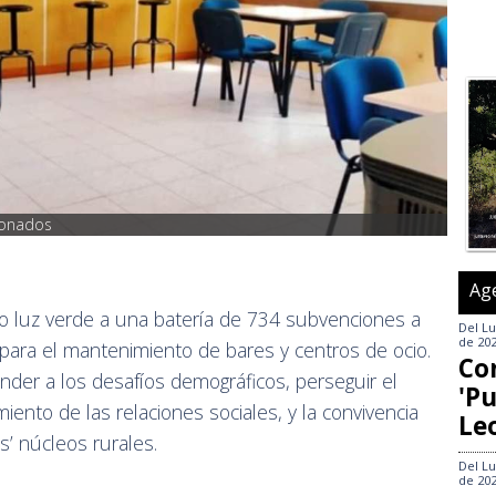
ionados
Ag
do luz verde a una batería de 734 subvenciones a
Del
Lu
de 20
 para el mantenimiento de bares y centros de ocio.
Co
nder a los desafíos demográficos, perseguir el
'Pu
iento de las relaciones sociales, y la convivencia
Le
s’ núcleos rurales.
Del
Lu
de 20