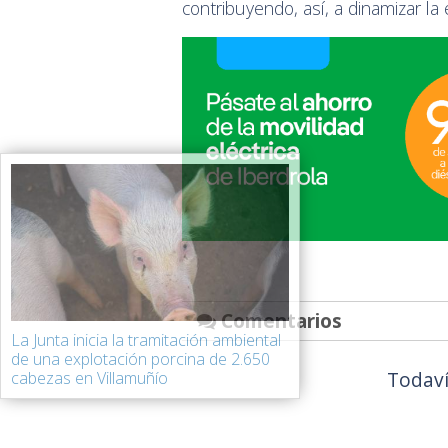
contribuyendo, así, a dinamizar la
Comentarios
La Junta inicia la tramitación ambiental
de una explotación porcina de 2.650
Todaví
cabezas en Villamuñío