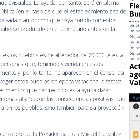
audiovisuales. La ayuda, por tanto, será en última
Fie
 pública (en el caso de que el establecimiento sea de
Bu
sa privada o autónomo que haya corrido con estos
Día
Sá
haberse producido en el último año antes de la
Día
Ma
Día
Ju
Día
Do
Día
Ma
Día
Ju
n estos pueblos es de alrededor de 70.000. A esta
Día
Sá
 personas que, teniendo vivienda en estos
Ac
almente y, por lo tanto, no aparecen en el censo, así
ag
oger estos pueblos en época vacacional o festiva.
Val
lecimientos que han recibido esta ayuda darán
Ag
ersonas al año, con las consecuencias positivas que
aria en los pueblos, sino también para su proyección
Lun
 consejero de la Presidencia, Luis Miguel González
3