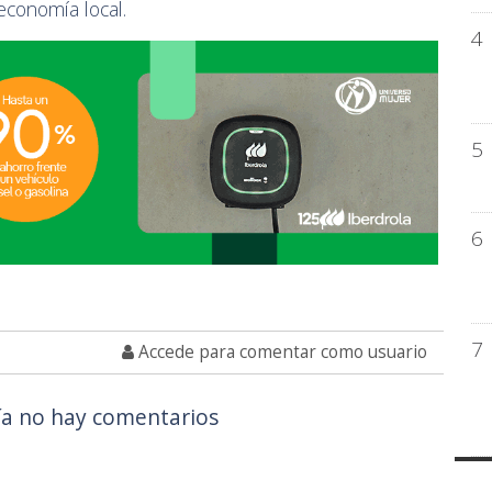
 economía local.
4
5
6
7
Accede para comentar como usuario
a no hay comentarios