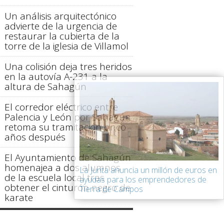
Un análisis arquitectónico
advierte de la urgencia de
restaurar la cubierta de la
torre de la iglesia de Villamol
Una colisión deja tres heridos
en la autovía A-231 a la
altura de Sahagún
El corredor eléctrico entre
Palencia y León por Sahagún
retoma su tramitación cinco
años después
El Ayuntamiento de Sahagún
homenajea a dos alumnos
La Junta anuncia un millón de euros en
de la escuela local tras
ayudas para los emprendedores de
obtener el cinturón negro de
Tierra de Campos
karate