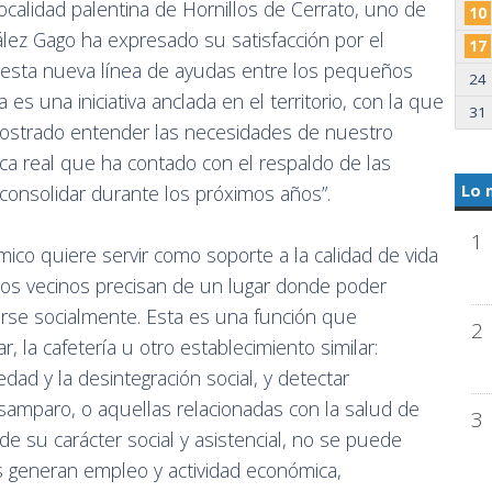
ocalidad palentina de Hornillos de Cerrato, uno de
10
ález Gago ha expresado su satisfacción por el
17
 esta nueva línea de ayudas entre los pequeños
24
es una iniciativa anclada en el territorio, con la que
31
emostrado entender las necesidades de nuestro
ica real que ha contado con el respaldo de las
consolidar durante los próximos años”.
Lo 
1
co quiere servir como soporte a la calidad de vida
os vecinos precisan de un lugar donde poder
narse socialmente. Esta es una función que
2
, la cafetería u otro establecimiento similar:
dad y la desintegración social, y detectar
esamparo, o aquellas relacionadas con la salud de
3
e su carácter social y asistencial, no se puede
s generan empleo y actividad económica,