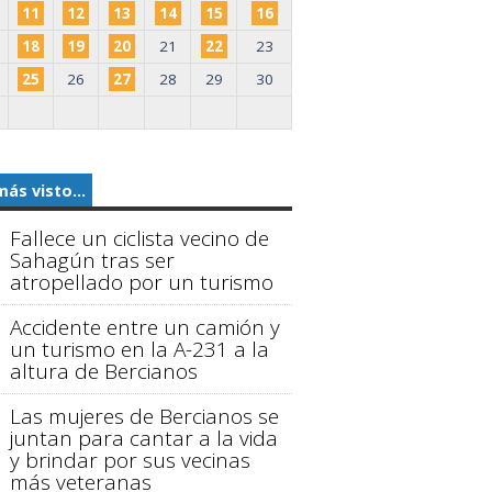
11
12
13
14
15
16
18
19
20
21
22
23
25
26
27
28
29
30
más visto...
Fallece un ciclista vecino de
Sahagún tras ser
atropellado por un turismo
Accidente entre un camión y
un turismo en la A-231 a la
altura de Bercianos
Las mujeres de Bercianos se
juntan para cantar a la vida
y brindar por sus vecinas
más veteranas