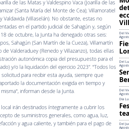
Mo
rilla de las Matas y Valdespino Vaca (Joarilla de las
det
llamizar (Santa María del Monte de Cea); Villamoratiel
ec
y Valdavida (Villaselán). No obstante, estas no
Vi
entadas en el partido judicial de Sahagún y, según
Del
Vi
, 18 de octubre, la Junta ha denegado otras seis:
Agost
os, Sahagún (San Martín de la Cueza), Villamartín
Fie
Lo
 de Valderaduey (Renedo y Villazanzo), todas ellas
istración autonómica copia del presupuesto para el
Del
Lu
Agost
do) y/o la liquidación del ejercicio 2023”. "Todos los
Se
solicitud para recibir esta ayuda, siempre que
Be
 aportado la documentación exigida en tiempo y
a misma", informan desde la Junta.
Del
Vi
Agost
Día
Lu
Fes
local irán destinados íntegramente a cubrir los
te
cepto de suministros generales, como agua, luz,
facción y agua caliente, y también para el pago de
Del
Ju
Agost