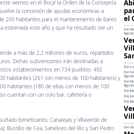
Abi
 este viernes en el Bocyl la Orden de la Consejería
pa
resuelve la concesión de ayudas económicas a
el
e 200 habitantes para el mantenimiento de bares
ia estrenada este año y que ha resultado ser un
Del
Mi
Agost
Ve
Vi
ciende a más de 2,2 millones de euros, repartidos
Sa
uros. Dichas subvenciones irán destinadas a
Día
Lu
 estos establecimientos en 734 pueblos: 492
Del
Vi
Agost
00 habitantes (261 con menos de 100 habitantes) y
Del
Ma
00 habitantes (180 de ellas con menos de 100
Agost
Día
Ma
aso cuentan con un solo bar, cafetería o
Día
Ju
Día
Ma
Ve
Vil
ltado beneficiarios: Canalejas y Villaverde de
; Bustillo de Cea, Sahelices del Río y San Pedro
Día
Sá