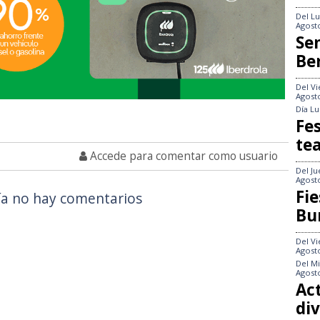
Del
Lu
Agost
Se
Be
Del
Vi
Agost
Día
Lu
Fes
te
Accede para comentar como usuario
Del
Ju
Agost
Fie
a no hay comentarios
Bu
Del
Vi
Agost
Del
Mi
Agost
Act
div