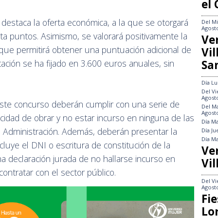
el
, destaca la oferta económica, a la que se otorgará
Del
Mi
Agost
 puntos. Asimismo, se valorará positivamente la
Ve
lo que permitirá obtener una puntuación adicional de
Vi
Sa
itación se ha fijado en 3.600 euros anuales, sin
Día
Lu
Del
Vi
Agost
este concurso deberán cumplir con una serie de
Del
Ma
Agost
cidad de obrar y no estar incurso en ninguna de las
Día
Ma
la Administración. Además, deberán presentar la
Día
Ju
Día
Ma
luye el DNI o escritura de constitución de la
Ve
 declaración jurada de no hallarse incurso en
Vil
contratar con el sector público.
Del
Vi
Agost
Fie
Lo