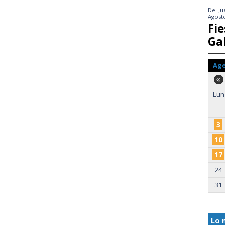
Del
Ju
Agost
Fie
Gal
Ag
Lun
3
10
17
24
31
Lo 