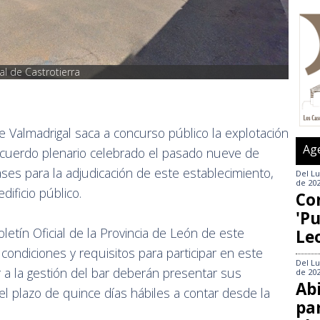
al de Castrotierra
e Valmadrigal saca a concurso público la explotación
Ag
acuerdo plenario celebrado el pasado nueve de
ses para la adjudicación de este establecimiento,
Del
Lu
de 20
ificio público.
Co
'Pu
letín Oficial de la Provincia de León de este
Le
 condiciones y requisitos para participar en este
Del
Lu
 a la gestión del bar deberán presentar sus
de 20
Abi
el plazo de quince días hábiles a contar desde la
pa