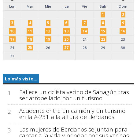
Lun
Mar
Mie
Jue
Vie
Sab
Dom
1
2
3
4
5
6
7
8
9
10
11
12
13
14
15
16
17
18
19
20
21
22
23
24
25
26
27
28
29
30
31
Lo más visto...
Fallece un ciclista vecino de Sahagún tras
1
ser atropellado por un turismo
Accidente entre un camión y un turismo
2
en la A-231 a la altura de Bercianos
Las mujeres de Bercianos se juntan para
3
cantar a la vida y brindar por sus vecinas