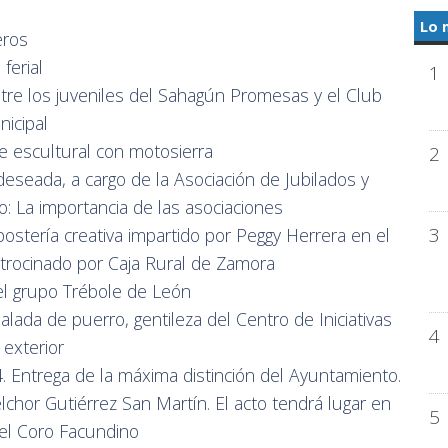
Lo 
eros
ferial
1
ntre los juveniles del Sahagún Promesas y el Club
nicipal
de escultural con motosierra
2
deseada, a cargo de la Asociación de Jubilados y
: La importancia de las asociaciones
3
postería creativa impartido por Peggy Herrera en el
atrocinado por Caja Rural de Zamora
el grupo Trébole de León
lada de puerro, gentileza del Centro de Iniciativas
4
 exterior
 Entrega de la máxima distinción del Ayuntamiento.
chor Gutiérrez San Martín. El acto tendrá lugar en
5
 del Coro Facundino