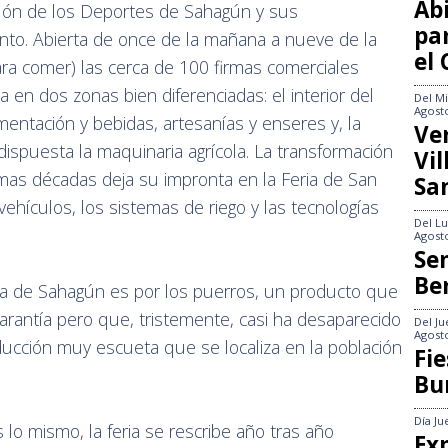
Abi
lón de los Deportes de Sahagún y sus
pa
nto. Abierta de once de la mañana a nueve de la
el
ara comer) las cerca de 100 firmas comerciales
a en dos zonas bien diferenciadas: el interior del
Del
Mi
Agost
mentación y bebidas, artesanías y enseres y, la
Ve
dispuesta la maquinaria agrícola. La transformación
Vi
imas décadas deja su impronta en la Feria de San
Sa
vehículos, los sistemas de riego y las tecnologías
Del
Lu
Agost
Se
Be
eria de Sahagún es por los puerros, un producto que
garantía pero que, tristemente, casi ha desaparecido
Del
Ju
Agost
ucción muy escueta que se localiza en la población
Fie
Bu
Día
Ju
o mismo, la feria se rescribe año tras año
Exp