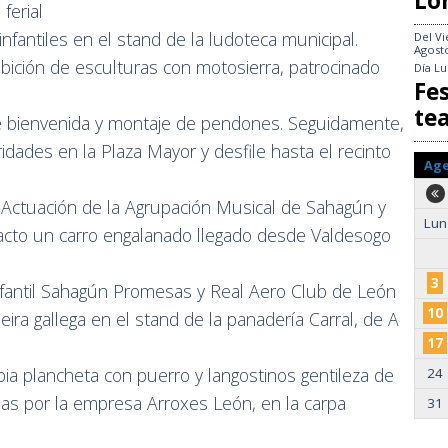
Lo
ferial
infantiles en el stand de la ludoteca municipal.
Del
Vi
Agost
ibición de esculturas con motosierra, patrocinado
Día
Lu
Fes
te
e bienvenida y montaje de pendones. Seguidamente,
dades en la Plaza Mayor y desfile hasta el recinto
Ag
l. Actuación de la Agrupación Musical de Sahagún y
Lun
acto un carro engalanado llegado desde Valdesogo
3
Infantil Sahagún Promesas y Real Aero Club de León
10
ira gallega en el stand de la panadería Carral, de A
17
ia plancheta con puerro y langostinos gentileza de
24
nas por la empresa Arroxes León, en la carpa
31