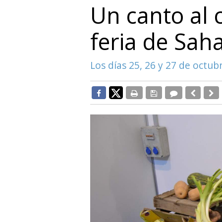
Un canto al 
feria de Sah
Los días 25, 26 y 27 de octub