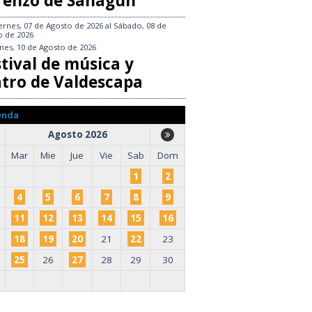
renzo de Sahagún
ernes, 07 de Agosto de 2026
al
Sábado, 08 de
o de 2026
nes, 10 de Agosto de 2026
tival de música y
atro de Valdescapa
enda
Agosto 2026
Mar
Mie
Jue
Vie
Sab
Dom
1
2
4
5
6
7
8
9
11
12
13
14
15
16
18
19
20
21
22
23
25
26
27
28
29
30