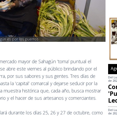
agún es por los puerros
l mercado mayor de Sahagún ‘toma’ puntual el
Ag
se abre este viernes al público brindando por el
erra, por sus sabores y sus gentes. Tres días de
Del
Lu
de 20
sta la ‘capital’ comarcal y dejarse seducir por la
Co
 muestra histórica que, cada año, busca mostrar
'Pu
torio y el hacer de sus artesanos y comerciantes.
Le
Del
Lu
lará durante los días 25, 26 y 27 de octubre, como
de 20