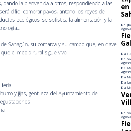
 dando la bienvenida a otros, respondiendo a las
en
será difícil comprar pavos, antaño los reyes del
Sa
ctos ecológicos; se sofistica la alimentación y la
Del
Ju
cnología…
Agost
Fie
Gal
 de Sahagún, su comarca y su campo que, en clave
 que el medio rural sigue vivo.
Día
Lu
Del
Vi
Agost
Del
Ma
Agost
Día
Ma
Día
Ju
ferial
Día
Ma
urro y jijas, gentileza del Ayuntamiento de
Ve
Vil
degustaciones
rial
Del
Vi
Agost
Fie