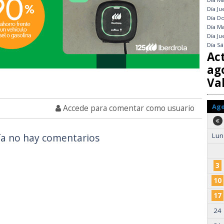
Día
Ju
Día
Do
Día
Ma
Día
Ju
Día
Sá
Ac
ag
Val
Ag
Accede para comentar como usuario
a no hay comentarios
Lun
3
10
17
24