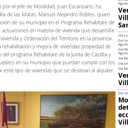
Agost
 por el jefe de Movilidad, Juan Escanciano, ha
Ve
rilla de las Matas, Manuel Alejandro Robles, quien
Vi
clusión de su municipio en el Programa Rehabitare de
Sa
 actuaciones en materia de vivienda que desarrolla
Día
Lu
ivienda y Ordenación del Territorio en la provincia
Del
Vi
Agost
 rehabilitación y mejora de viviendas propiedad de
Del
Ma
Agost
del programa Rehabitare de la Junta de Castilla y
Día
Ma
muebles en su municipio que puedan cumplir con los
Día
Ju
Día
Ma
ar este tipo de viviendas que se destinan al alquiler.
Ve
Vil
Día
Sá
Mo
det
ec
Vi