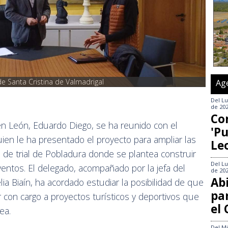
e Santa Cristina de Valmadrigal
Ag
Del
Lu
de 20
Co
a en León, Eduardo Diego, se ha reunido con el
'Pu
uien le ha presentado el proyecto para ampliar las
Le
to de trial de Pobladura donde se plantea construir
Del
Lu
entos. El delegado, acompañado por la jefa del
de 20
Abi
elia Biaín, ha acordado estudiar la posibilidad de que
pa
r con cargo a proyectos turísticos y deportivos que
el
ea.
Del
Mi