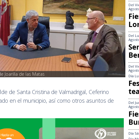
Del
Vi
Agost
Fie
Lo
Del
Lu
Agost
Se
Be
Del
Vi
Agost
 Joarilla de las Matas
Día
Lu
Fes
te
de de Santa Cristina de Valmadrigal, Ceferino
vado en el municipio, así como otros asuntos de
Del
Ju
Agost
Fie
Bu
Día
Sá
Día
Ma