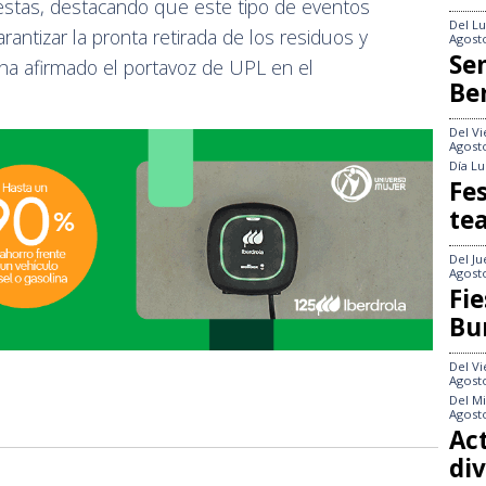
Fiestas, destacando que este tipo de eventos
Del
Lu
rantizar la pronta retirada de los residuos y
Agost
Se
ha afirmado el portavoz de UPL en el
Be
Del
Vi
Agost
Día
Lu
Fes
te
Del
Ju
Agost
Fie
Bu
Del
Vi
Agost
Del
Mi
Agost
Act
div