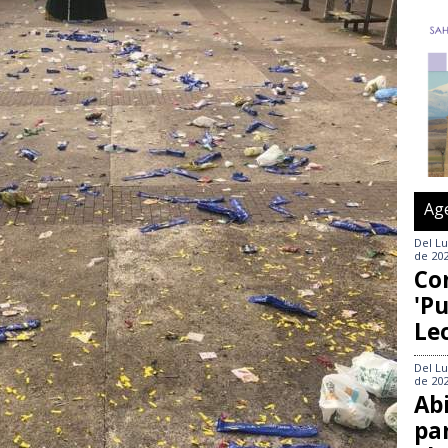
Ag
Del
Lu
de 20
Co
'Pu
Le
Del
Lu
de 20
Abi
pa