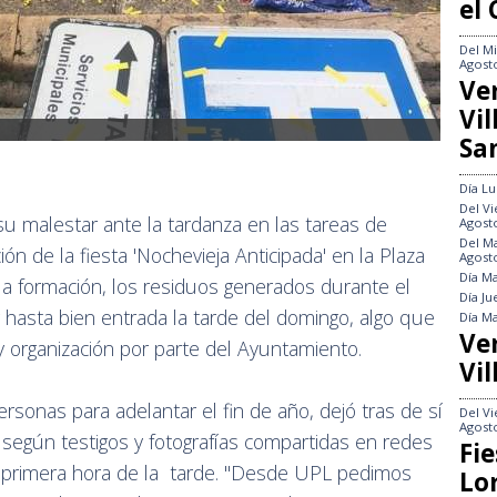
el
Del
Mi
Agost
Ve
Vi
Sa
Día
Lu
Del
Vi
 malestar ante la tardanza en las tareas de
Agost
Del
Ma
ión de la fiesta 'Nochevieja Anticipada' en la Plaza
Agost
Día
Ma
a formación, los residuos generados durante el
Día
Ju
hasta bien entrada la tarde del domingo, algo que
Día
Ma
Ve
 y organización por parte del Ayuntamiento.
Vil
ersonas para adelantar el fin de año, dejó tras de sí
Del
Vi
Agost
según testigos y fotografías compartidas en redes
Fie
ta primera hora de la tarde. "Desde UPL pedimos
Lo