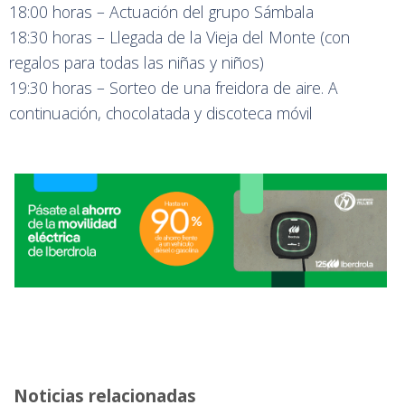
18:00 horas – Actuación del grupo Sámbala
18:30 horas – Llegada de la Vieja del Monte (con
regalos para todas las niñas y niños)
19:30 horas – Sorteo de una freidora de aire. A
continuación, chocolatada y discoteca móvil
Noticias relacionadas