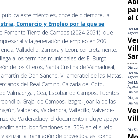
Abi
pa
ón publica este miércoles, once de diciembre, la
el
ustria, Comercio y Empleo por la que se
Del
Mi
 de Fomento Tierra de Campos (2024-2031), que
Agost
Ve
empresarial y la generación de empleo en 206
Vi
lencia, Valladolid, Zamora y León, concretamente,
Sa
 llega a los términos municipales de: El Burgo
ón de los Oteros, Santa Cristina de Valmadrigal,
Día
Lu
Del
Vi
lamartín de Don Sancho, Villamoratiel de las Matas,
Agost
Del
Ma
 Bercianos del Real Camino, Calzada del Coto,
Agost
a de Valmadrigal, Cea, Escobar de Campos, Fuentes
Día
Ma
Día
Ju
doncillo, Grajal de Campos, Izagre, Joarilla de las
Día
Ma
Ve
agún, Valderas, Valdemora, Vallecillo, Valverde-
Vil
lazanzo de Valderaduey. El documento incluye apoyo
rendimiento, bonificaciones del 50% en el suelo
Día
Sá
Mo
 y agilizar la tramitación de proyectos, así como