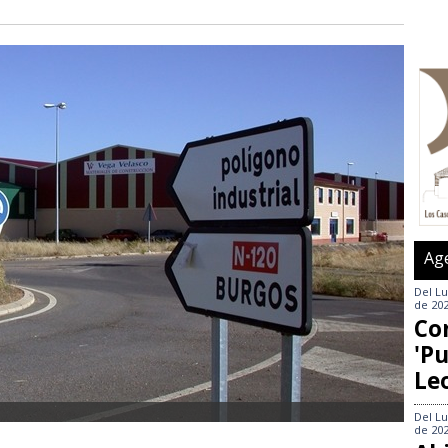
Ag
Del
Lu
de 20
Co
'Pu
Le
Del
Lu
de 20