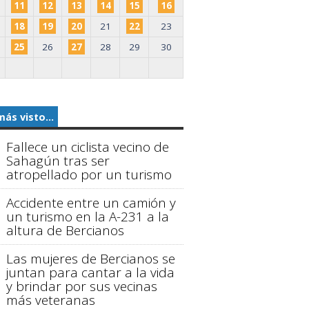
11
12
13
14
15
16
18
19
20
21
22
23
25
26
27
28
29
30
más visto...
Fallece un ciclista vecino de
Sahagún tras ser
atropellado por un turismo
Accidente entre un camión y
un turismo en la A-231 a la
altura de Bercianos
Las mujeres de Bercianos se
juntan para cantar a la vida
y brindar por sus vecinas
más veteranas