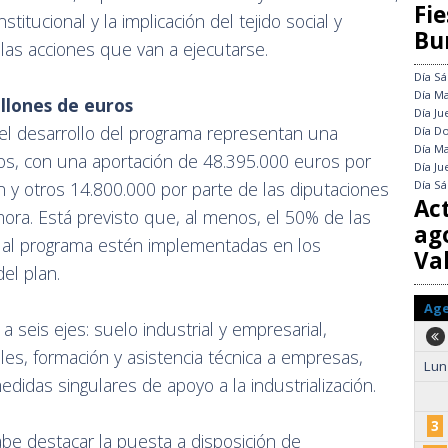
Fie
stitucional y la implicación del tejido social y
Bu
 las acciones que van a ejecutarse.
Día
Sá
Día
Ma
llones de euros
Día
Ju
el desarrollo del programa representan una
Día
Do
Día
Ma
uros, con una aportación de 48.395.000 euros por
Día
Ju
Día
Sá
ón y otros 14.800.000 por parte de las diputaciones
Ac
mora. Está previsto que, al menos, el 50% de las
ag
 al programa estén implementadas en los
Val
el plan.
Ag
a seis ejes: suelo industrial y empresarial,
les, formación y asistencia técnica a empresas,
Lun
medidas singulares de apoyo a la industrialización.
3
be destacar la puesta a disposición de