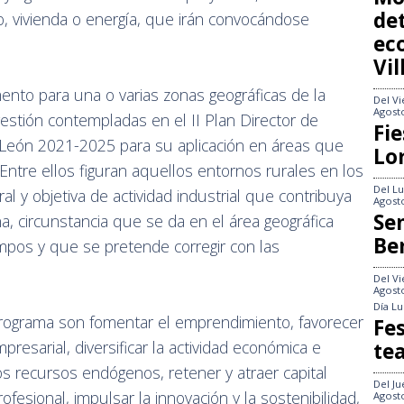
det
, vivienda o energía, que irán convocándose
ec
Vi
mento para una o varias zonas geográficas de la
Del
Vi
Agost
stión contempladas en el II Plan Director de
Fie
y León 2021-2025 para su aplicación en áreas que
Lo
Entre ellos figuran aquellos entornos rurales en los
Del
Lu
l y objetiva de actividad industrial que contribuya
Agost
Se
zona, circunstancia que se da en el área geográfica
Be
ampos y que se pretende corregir con las
Del
Vi
Agost
Día
Lu
programa son fomentar el emprendimiento, favorecer
Fes
mpresarial, diversificar la actividad económica e
te
s recursos endógenos, retener y atraer capital
Del
Ju
ofesional, impulsar la innovación y la sostenibilidad,
Agost